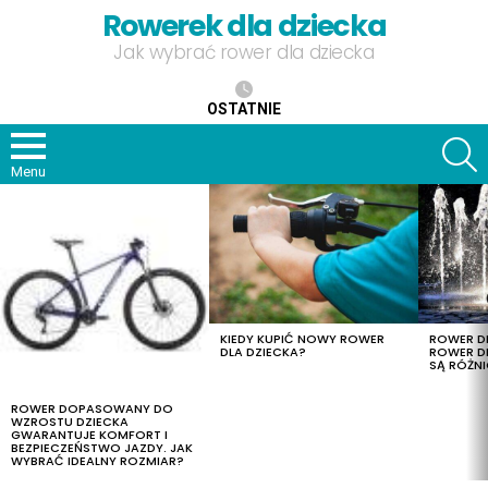
Rowerek dla dziecka
Jak wybrać rower dla dziecka
OSTATNIE
S
Menu
OSTATNIE
TREŚCI
KIEDY KUPIĆ NOWY ROWER
ROWER DL
DLA DZIECKA?
ROWER DL
SĄ RÓŻNI
ROWER DOPASOWANY DO
WZROSTU DZIECKA
GWARANTUJE KOMFORT I
BEZPIECZEŃSTWO JAZDY. JAK
WYBRAĆ IDEALNY ROZMIAR?