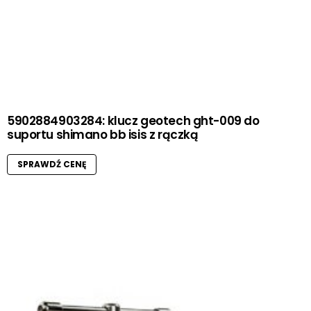
5902884903284: klucz geotech ght-009 do
suportu shimano bb isis z rączką
SPRAWDŹ CENĘ