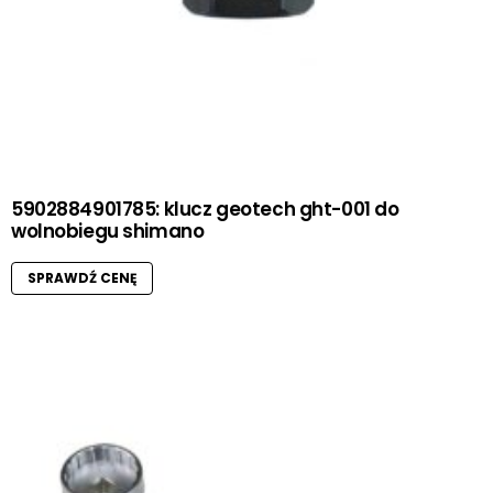
5902884901785: klucz geotech ght-001 do
wolnobiegu shimano
SPRAWDŹ CENĘ