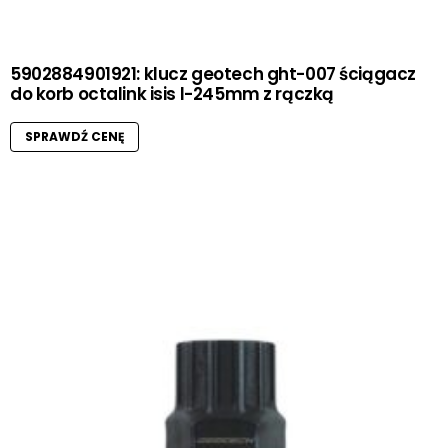
5902884901921: klucz geotech ght-007 ściągacz
do korb octalink isis l-245mm z rączką
SPRAWDŹ CENĘ