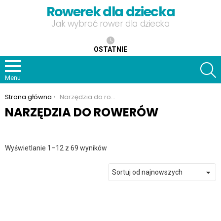
Rowerek dla dziecka
Jak wybrać rower dla dziecka
OSTATNIE
S
Menu
Jesteś tutaj:
Strona główna
Narzędzia do rowerów
NARZĘDZIA DO ROWERÓW
Posortowane
Wyświetlanie 1–12 z 69 wyników
według
najnowszych