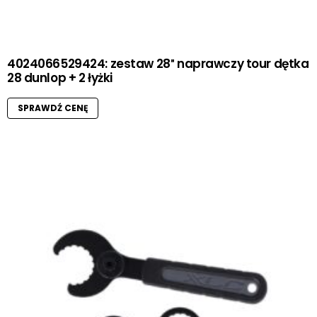
4024066529424: zestaw 28″ naprawczy tour dętka
28 dunlop + 2 łyżki
SPRAWDŹ CENĘ