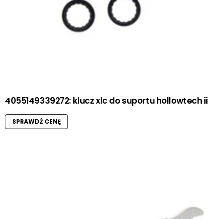
4055149339272: klucz xlc do suportu hollowtech ii
SPRAWDŹ CENĘ