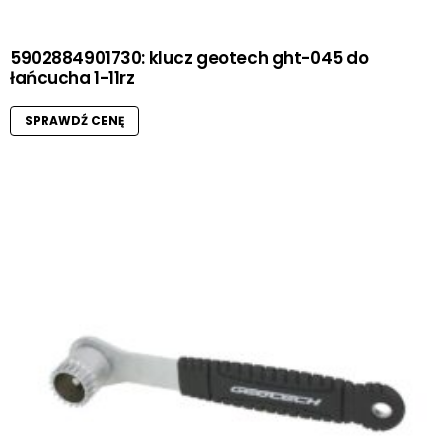
5902884901730: klucz geotech ght-045 do
łańcucha 1-11rz
SPRAWDŹ CENĘ