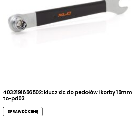
4032191656502: klucz xlc do pedałów i korby 15mm
to-pd03
SPRAWDŹ CENĘ