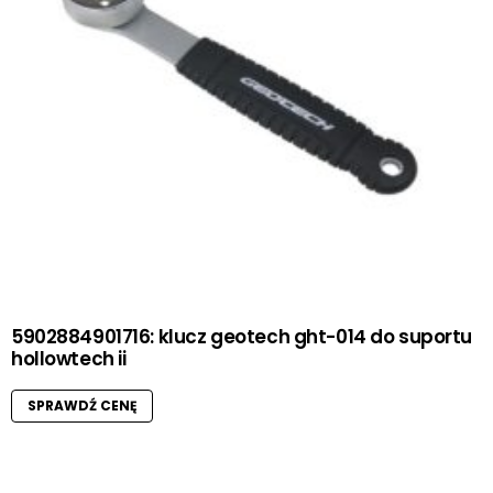
5902884901716: klucz geotech ght-014 do suportu
hollowtech ii
SPRAWDŹ CENĘ