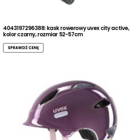
4043197296388: kask rowerowy uvex city active,
kolor czarny, rozmiar 52-57cm
SPRAWDŹ CENĘ