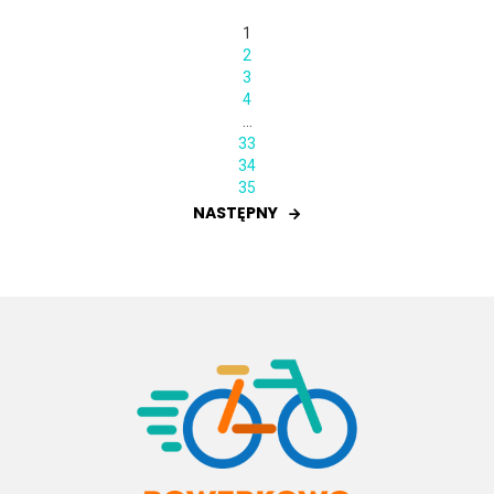
1
2
3
4
…
33
34
35
NASTĘPNY