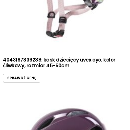
4043197339238: kask dziecięcy uvex oyo, kolor
śliwkowy, rozmiar 45-50cm
SPRAWDŹ CENĘ