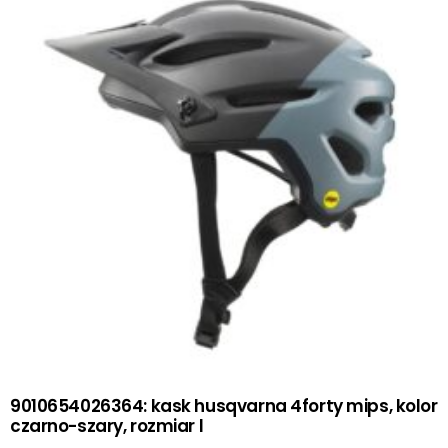
9010654026364: kask husqvarna 4forty mips, kolor
czarno-szary, rozmiar l