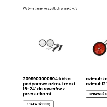
Posortowane
Wyświetlanie wszystkich wyników: 3
według
najnowszych
2099900000904: kółka
azimut: k
podporowe azimut maxi
azimut 12
16-24″ do rowerów z
przerzutkami
SPRAWDŹ C
SPRAWDŹ CENĘ