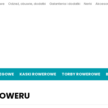
owe
Odzież, obuwie, dodatki
Galanteria i dodatki
Nerki
Akceso
IEGOWE
KASKI ROWEROWE
TORBY ROWEROWE
ROWERU