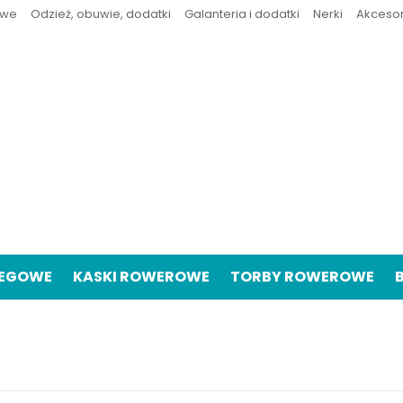
owe
Odzież, obuwie, dodatki
Galanteria i dodatki
Nerki
Akceso
IEGOWE
KASKI ROWEROWE
TORBY ROWEROWE