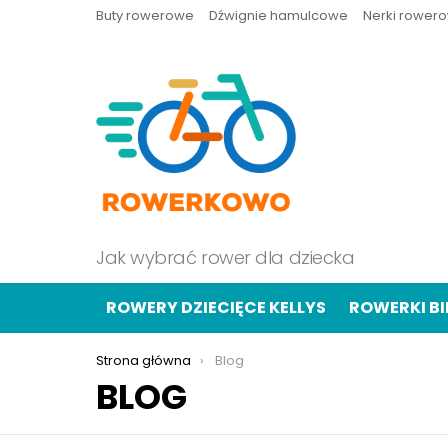
Buty rowerowe
Dźwignie hamulcowe
Nerki rower
Jak wybrać rower dla dziecka
ROWERY DZIECIĘCE KELLYS
ROWERKI B
Jesteś tutaj:
Strona główna
Blog
BLOG