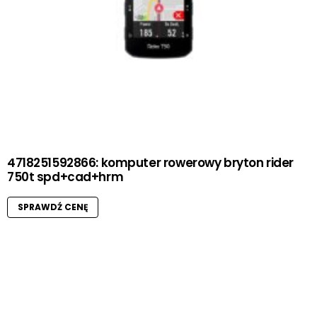
4718251592866: komputer rowerowy bryton rider
750t spd+cad+hrm
SPRAWDŹ CENĘ