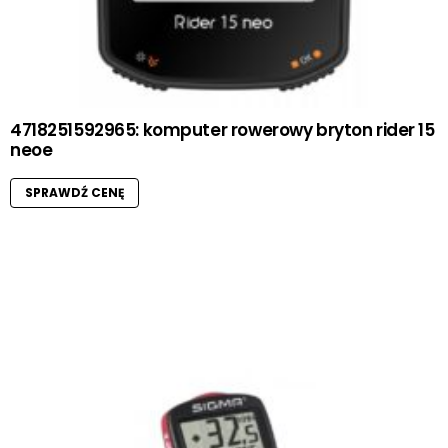
4718251592965: komputer rowerowy bryton rider 15
neoe
SPRAWDŹ CENĘ