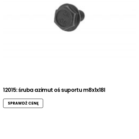
12015: śruba azimut oś suportu m8x1x18l
SPRAWDŹ CENĘ