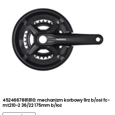
4524667881810: mechanizm korbowy 9rz b/osł fc-
mt210-2 36/22 175mm b/łoż