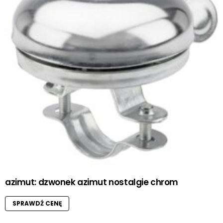
azimut: dzwonek azimut nostalgie chrom
SPRAWDŹ CENĘ