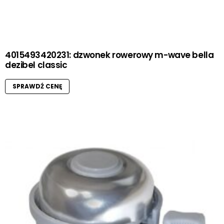
4015493420231: dzwonek rowerowy m-wave bella
dezibel classic
SPRAWDŹ CENĘ