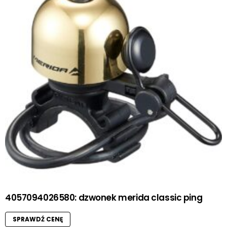
4057094026580: dzwonek merida classic ping
SPRAWDŹ CENĘ