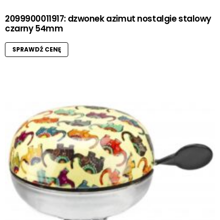
2099900011917: dzwonek azimut nostalgie stalowy
czarny 54mm
SPRAWDŹ CENĘ