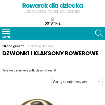
Rowerek dla dziecka
Jak wybrać rower dla dziecka
OSTATNIE
S
Menu
Jesteś tutaj:
Strona główna
Dzwonki i klaksony rowerowe
DZWONKI I KLAKSONY ROWEROWE
Posortowane
Wyświetlanie wszystkich wyników: 9
według
najnowszych