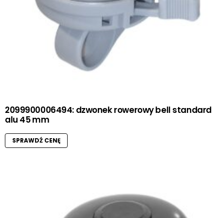
2099900006494: dzwonek rowerowy bell standard
alu 45 mm
SPRAWDŹ CENĘ