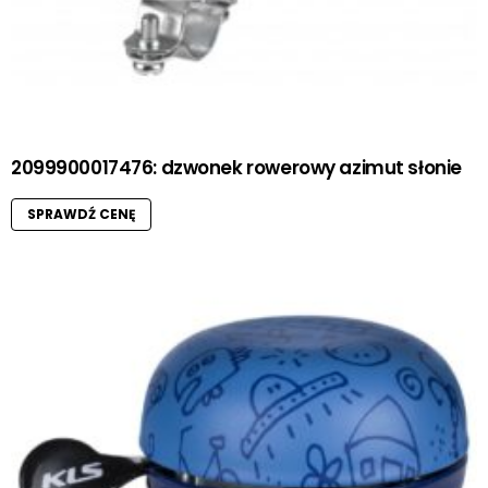
2099900017476: dzwonek rowerowy azimut słonie
SPRAWDŹ CENĘ