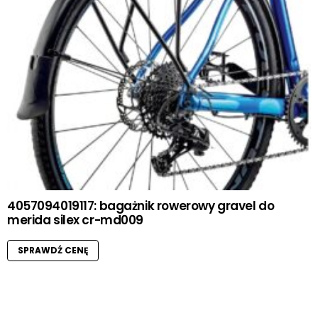
4057094019117: bagażnik rowerowy gravel do
merida silex cr-md009
SPRAWDŹ CENĘ