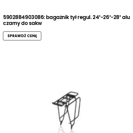
5902884903086: bagażnik tył regul. 24″-26″-28″ alu
czarny do sakw
SPRAWDŹ CENĘ