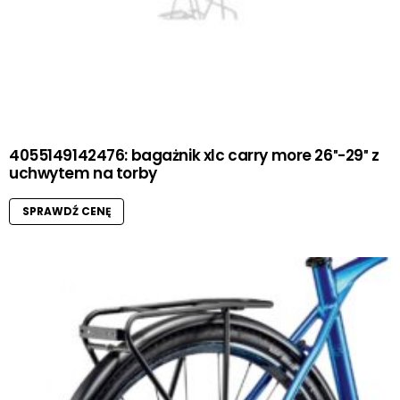
4055149142476: bagażnik xlc carry more 26″-29″ z
uchwytem na torby
SPRAWDŹ CENĘ