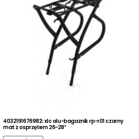
4032191676982: xlc alu-bagaznik rp-r01 czarny
mat z osprzętem 26-28″