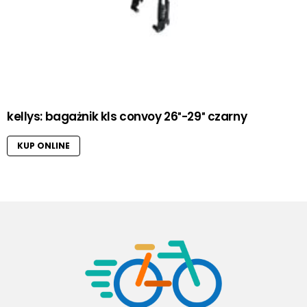
kellys: bagażnik kls convoy 26″-29″ czarny
KUP ONLINE