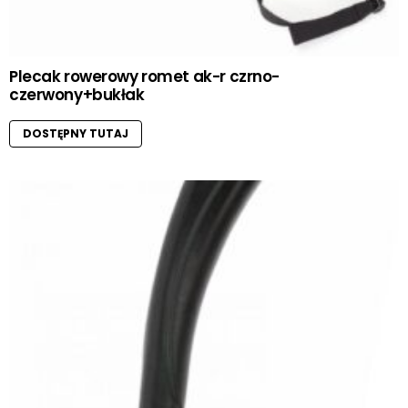
Plecak rowerowy romet ak-r czrno-
czerwony+bukłak
DOSTĘPNY TUTAJ