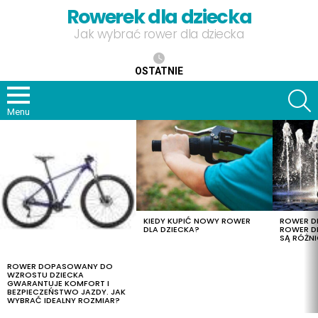
Rowerek dla dziecka
Jak wybrać rower dla dziecka
OSTATNIE
S
Menu
OSTATNIE
TREŚCI
KIEDY KUPIĆ NOWY ROWER
ROWER DL
DLA DZIECKA?
ROWER DL
SĄ RÓŻNI
ROWER DOPASOWANY DO
WZROSTU DZIECKA
GWARANTUJE KOMFORT I
BEZPIECZEŃSTWO JAZDY. JAK
WYBRAĆ IDEALNY ROZMIAR?