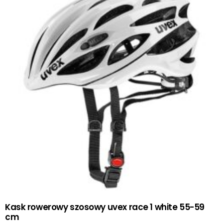
Kask rowerowy szosowy uvex race 1 white 55-59
cm