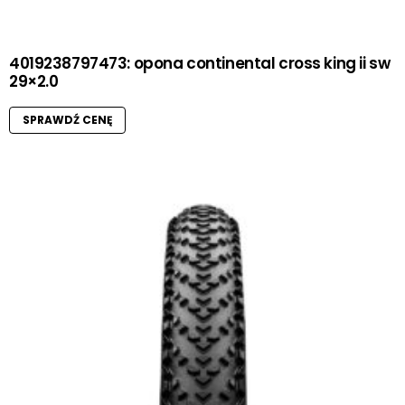
4019238797473: opona continental cross king ii sw
29×2.0
SPRAWDŹ CENĘ