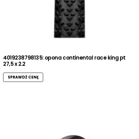
4019238798135: opona continental race king pt
27,5 x 2.2
SPRAWDŹ CENĘ