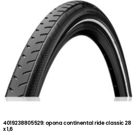
4019238805529: opona continental ride classic 28
x 1,6