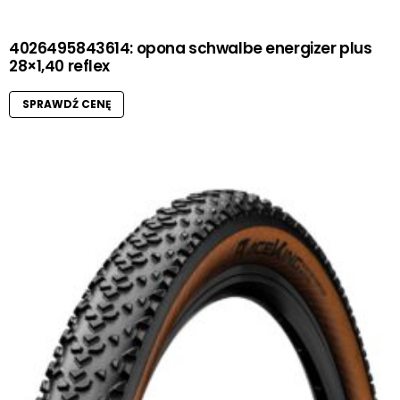
4026495843614: opona schwalbe energizer plus
28×1,40 reflex
SPRAWDŹ CENĘ