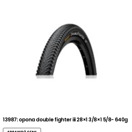
13987: opona double fighter iii 28×1 3/8×1 5/8- 640g