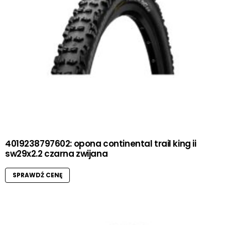
4019238797602: opona continental trail king ii
sw29x2.2 czarna zwijana
SPRAWDŹ CENĘ