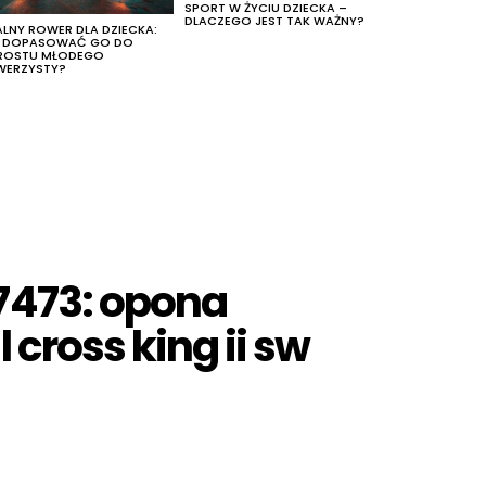
SPORT W ŻYCIU DZIECKA –
DLACZEGO JEST TAK WAŻNY?
ALNY ROWER DLA DZIECKA:
K DOPASOWAĆ GO DO
ROSTU MŁODEGO
WERZYSTY?
7473: opona
 cross king ii sw