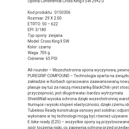
Opona Continental Cross King II SW 29×2.0
Kod produktu : 0150306
Rozmiar: 29 X 2.00
ETRTO: 50 – 622
EPI: 3/180
Typ opony: zwijana
Model: Cross King II SW
Kolor: czarny
Waga: 705 g
Ciśnienie: 65 PSI
All-rounder – Wszechstronna opona wyczynowa, pewna
PUREGRIP COMPOUND – Technologia oparta na związkac
zakładzie w Korbach opracowano zaawansowaną nową m
plasuje się tuż za naszą mieszanką BlackChili i jest
przyczepność, jest długotrwała i bardzo wytrzymała.
ShieldWall wysoka ochrona dzięki wszechstronnej war
tłumiące i wysoki stopień elastyczności, dzięki czemu
Tubeless Ready konstrukcja osnowy jest solidna i odpor
wykonane w tej technologii mogą być również używane
E-bike ready (E25) – wszystkie opony są przystosowane 
opór toczenia niski, co zapewnia ochronę przed prz