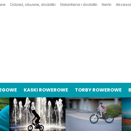
owe
Odzież, obuwie, dodatki
Galanteria i dodatki
Nerki
Akceso
IEGOWE
KASKI ROWEROWE
TORBY ROWEROWE