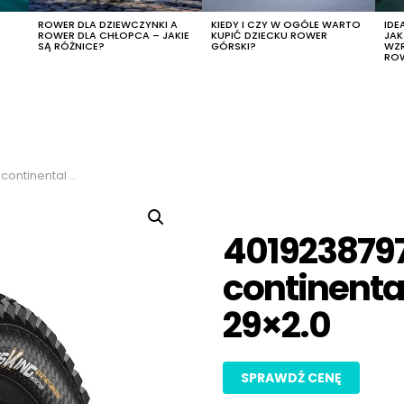
R
ROWER DLA DZIEWCZYNKI A
KIEDY I CZY W OGÓLE WARTO
IDE
ROWER DLA CHŁOPCA – JAKIE
KUPIĆ DZIECKU ROWER
JA
SĄ RÓŻNICE?
GÓRSKI?
WZ
RO
s king ii sw 29×2.0
401923879
continental
29×2.0
SPRAWDŹ CENĘ