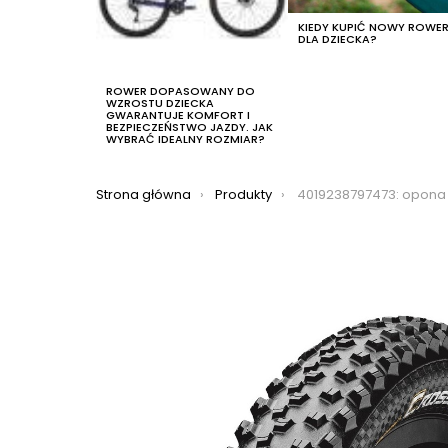
KIEDY KUPIĆ NOWY ROWE
DLA DZIECKA?
ROWER DOPASOWANY DO
WZROSTU DZIECKA
GWARANTUJE KOMFORT I
BEZPIECZEŃSTWO JAZDY. JAK
WYBRAĆ IDEALNY ROZMIAR?
Jesteś tutaj:
Strona główna
Produkty
4019238797473: opona continental cros