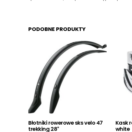
PODOBNE PRODUKTY
Błotniki rowerowe sks velo 47
Kask r
trekking 28″
white