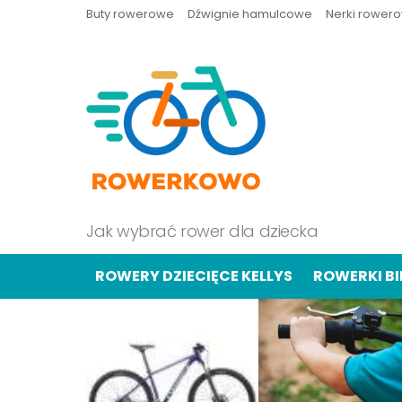
Buty rowerowe
Dźwignie hamulcowe
Nerki rower
Jak wybrać rower dla dziecka
ROWERY DZIECIĘCE KELLYS
ROWERKI B
OSTATNIE
TREŚCI