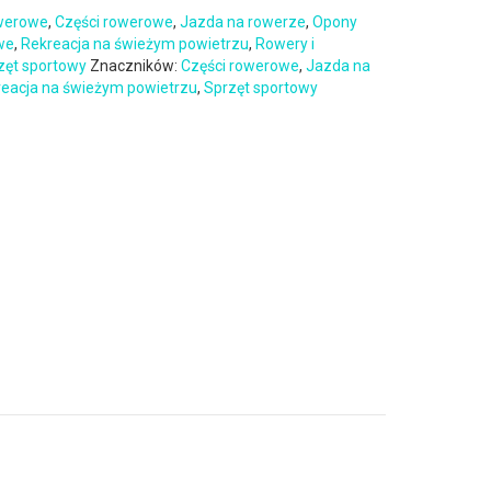
owerowe
,
Części rowerowe
,
Jazda na rowerze
,
Opony
we
,
Rekreacja na świeżym powietrzu
,
Rowery i
zęt sportowy
Znaczników:
Części rowerowe
,
Jazda na
eacja na świeżym powietrzu
,
Sprzęt sportowy