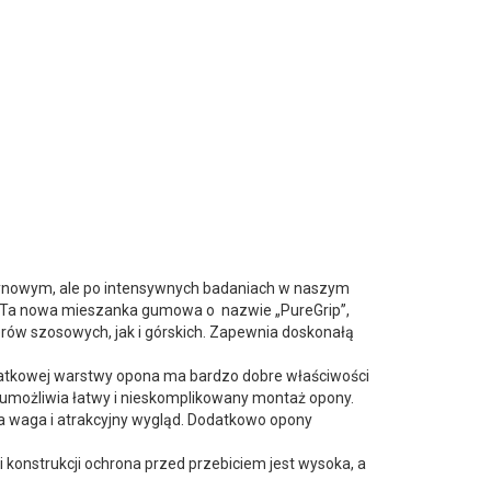
ynowym, ale po intensywnych badaniach w naszym
 Ta nowa mieszanka gumowa o nazwie „PureGrip”,
rów szosowych, jak i górskich. Zapewnia doskonałą
datkowej warstwy opona ma bardzo dobre właściwości
y umożliwia łatwy i nieskomplikowany montaż opony.
ka waga i atrakcyjny wygląd. Dodatkowo opony
 konstrukcji ochrona przed przebiciem jest wysoka, a