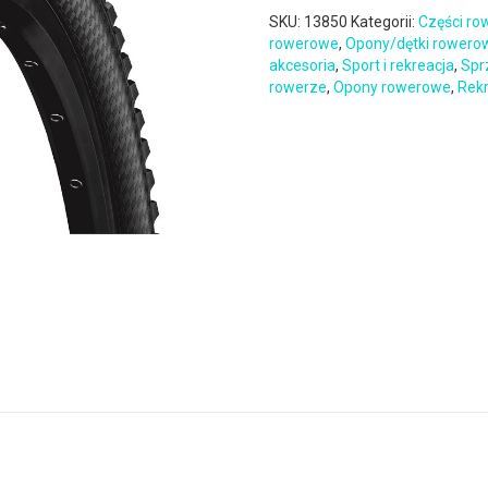
SKU:
13850
Kategorii:
Części r
rowerowe
,
Opony/dętki rowero
akcesoria
,
Sport i rekreacja
,
Spr
rowerze
,
Opony rowerowe
,
Rekr