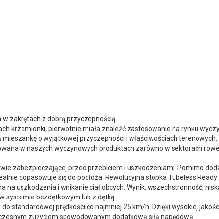
 w zakrętach z dobrą przyczepnością.
h krzemionki, pierwotnie miała znaleźć zastosowanie na rynku wycz
ieszankę o wyjątkowej przyczepności i właściwościach terenowych.
 stosowana w naszych wyczynowych produktach zarówno w sektorach rowe
stwie zabezpieczającej przed przebiciem i uszkodzeniami. Pomimo do
 idealnie dopasowuje się do podłoża. Rewolucyjna stopka Tubeless Read
na na uszkodzenia i wnikanie ciał obcych. Wynik: wszechstronność, nis
 w systemie bezdętkowym lub z dętką.
do standardowej prędkości co najmniej 25 km/h. Dzięki wysokiej jakości
edwczesnym zużyciem spowodowanym dodatkową siłą napędową.