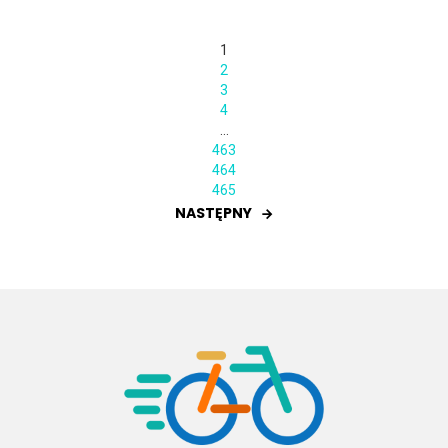
1
2
3
4
…
463
464
465
NASTĘPNY