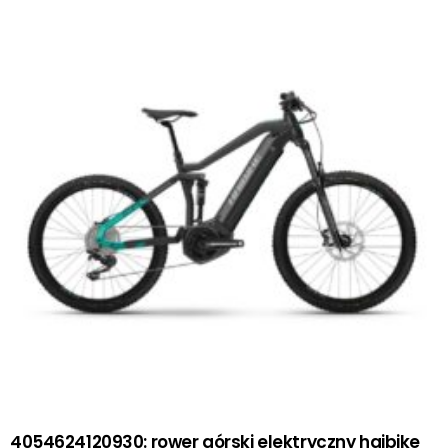
4054624120930: rower górski elektryczny haibike