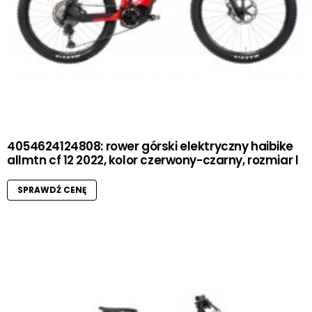
4054624124808: rower górski elektryczny haibike
allmtn cf 12 2022, kolor czerwony-czarny, rozmiar l
SPRAWDŹ CENĘ