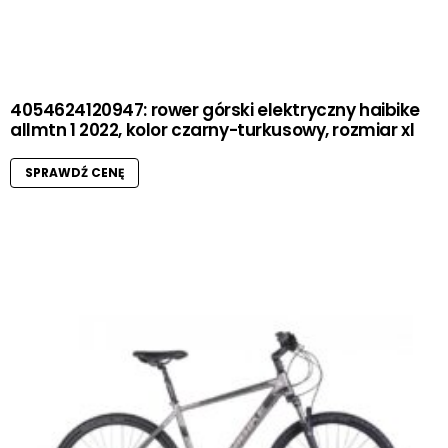
4054624120947: rower górski elektryczny haibike
allmtn 1 2022, kolor czarny-turkusowy, rozmiar xl
SPRAWDŹ CENĘ