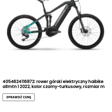
4054624116872: rower górski elektryczny haibike
allmtn 1 2022, kolor czarny-turkusowy, rozmiar m
SPRAWDŹ CENĘ