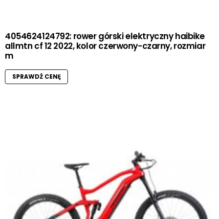
4054624124792: rower górski elektryczny haibike
allmtn cf 12 2022, kolor czerwony-czarny, rozmiar
m
SPRAWDŹ CENĘ