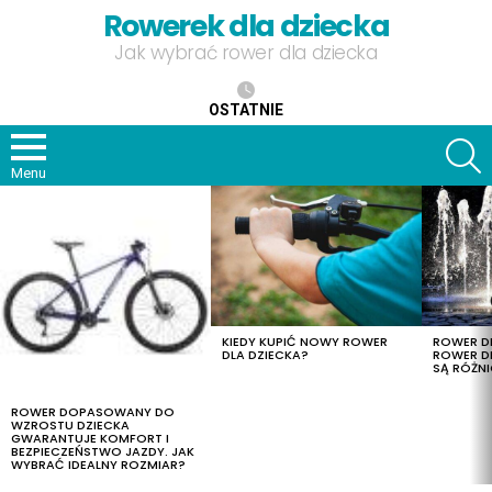
Rowerek dla dziecka
Jak wybrać rower dla dziecka
OSTATNIE
S
Menu
OSTATNIE
TREŚCI
KIEDY KUPIĆ NOWY ROWER
ROWER DL
DLA DZIECKA?
ROWER DL
SĄ RÓŻNI
ROWER DOPASOWANY DO
WZROSTU DZIECKA
GWARANTUJE KOMFORT I
BEZPIECZEŃSTWO JAZDY. JAK
WYBRAĆ IDEALNY ROZMIAR?