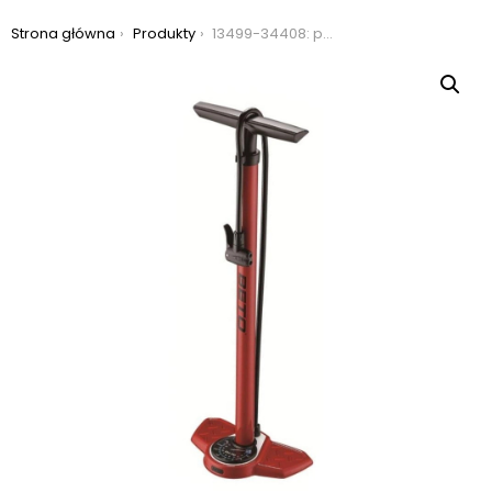
Jesteś tutaj:
Strona główna
Produkty
13499-34408: pompka beto cmp-137sg5 podłogowa z manometrem, kolor czarny