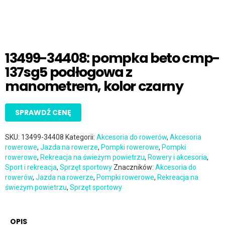
13499-34408: pompka beto cmp-
137sg5 podłogowa z
manometrem, kolor czarny
SPRAWDŹ CENĘ
SKU:
13499-34408
Kategorii:
Akcesoria do rowerów
,
Akcesoria
rowerowe
,
Jazda na rowerze
,
Pompki rowerowe
,
Pompki
rowerowe
,
Rekreacja na świeżym powietrzu
,
Rowery i akcesoria
,
Sport i rekreacja
,
Sprzęt sportowy
Znaczników:
Akcesoria do
rowerów
,
Jazda na rowerze
,
Pompki rowerowe
,
Rekreacja na
świeżym powietrzu
,
Sprzęt sportowy
OPIS