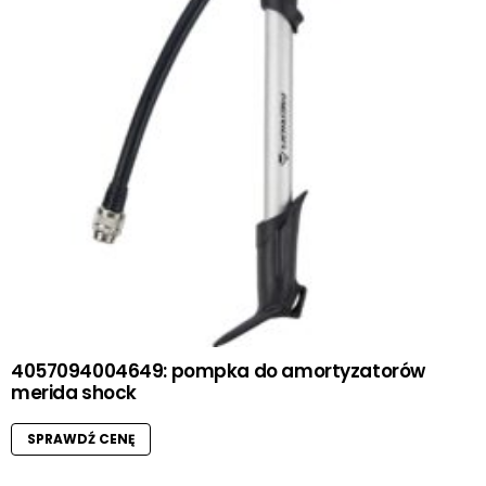
4057094004649: pompka do amortyzatorów
merida shock
SPRAWDŹ CENĘ