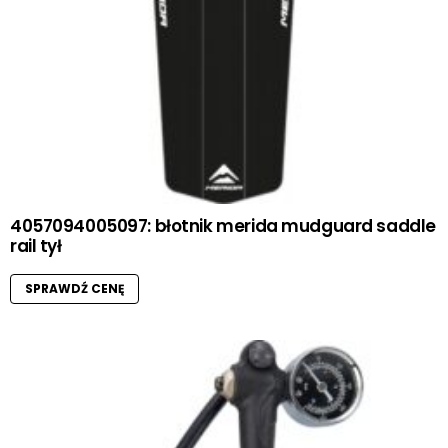
4057094005097: błotnik merida mudguard saddle
rail tył
SPRAWDŹ CENĘ