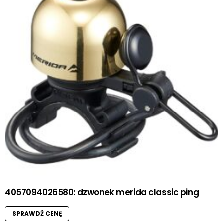
4057094026580: dzwonek merida classic ping
SPRAWDŹ CENĘ