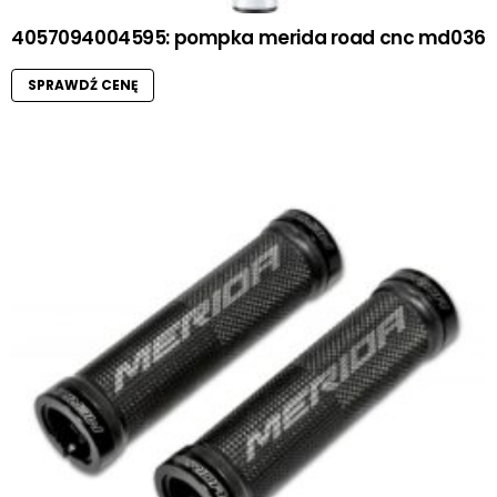
4057094004595: pompka merida road cnc md036
SPRAWDŹ CENĘ