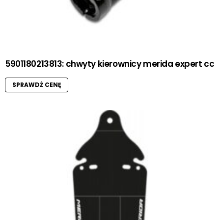
5901180213813: chwyty kierownicy merida expert cc
SPRAWDŹ CENĘ