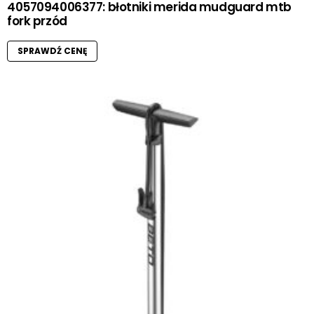
4057094006377: błotniki merida mudguard mtb
fork przód
SPRAWDŹ CENĘ