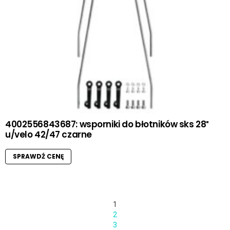
4002556843687: wsporniki do błotników sks 28″
u/velo 42/47 czarne
SPRAWDŹ CENĘ
1
2
3