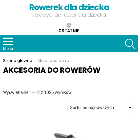
Rowerek dla dziecka
Jak wybrać rower dla dziecka
OSTATNIE
S
Menu
Jesteś tutaj:
Strona główna
Akcesoria do rowerów
AKCESORIA DO ROWERÓW
Posortowane
Wyświetlanie 1–12 z 1026 wyników
według
najnowszych