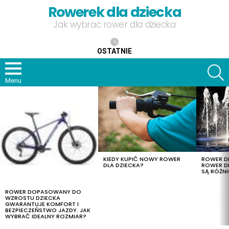
Rowerek dla dziecka
Jak wybrać rower dla dziecka
OSTATNIE
S
Menu
OSTATNIE
TREŚCI
KIEDY KUPIĆ NOWY ROWER
ROWER DL
DLA DZIECKA?
ROWER DL
SĄ RÓŻNI
ROWER DOPASOWANY DO
WZROSTU DZIECKA
GWARANTUJE KOMFORT I
BEZPIECZEŃSTWO JAZDY. JAK
WYBRAĆ IDEALNY ROZMIAR?