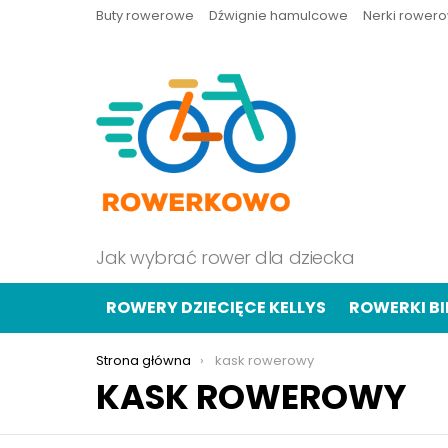
Buty rowerowe
Dźwignie hamulcowe
Nerki rower
Jak wybrać rower dla dziecka
ROWERY DZIECIĘCE KELLYS
ROWERKI B
Jesteś tutaj:
Strona główna
kask rowerowy
KASK ROWEROWY