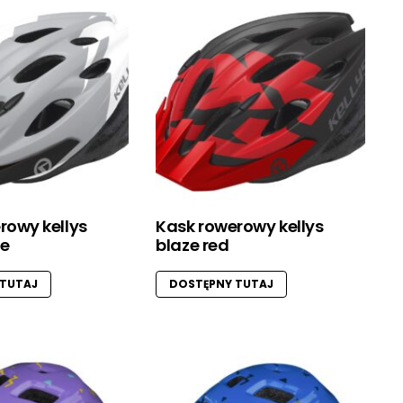
rowy kellys
Kask rowerowy kellys
te
blaze red
 TUTAJ
DOSTĘPNY TUTAJ