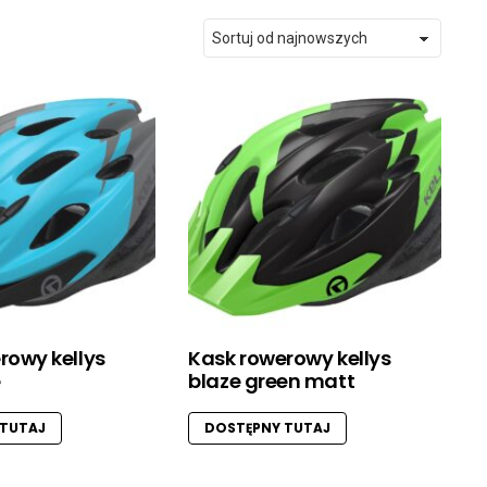
rowy kellys
Kask rowerowy kellys
e
blaze green matt
 TUTAJ
DOSTĘPNY TUTAJ