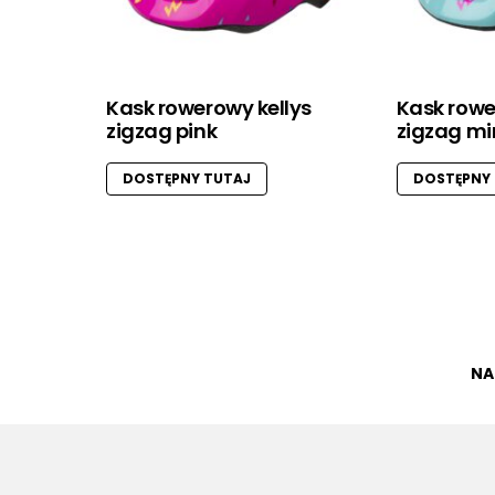
Kask rowerowy kellys
Kask rowe
zigzag pink
zigzag mi
DOSTĘPNY TUTAJ
DOSTĘPNY
NA