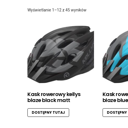
Posortowane
Wyświetlanie 1–12 z 45 wyników
według
najnowszych
Kask rowerowy kellys
Kask rowe
blaze black matt
blaze blu
DOSTĘPNY TUTAJ
DOSTĘPNY