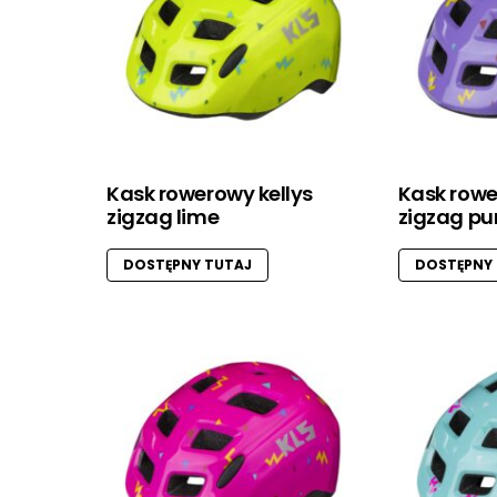
Kask rowerowy kellys
Kask rowe
zigzag lime
zigzag pu
DOSTĘPNY TUTAJ
DOSTĘPNY