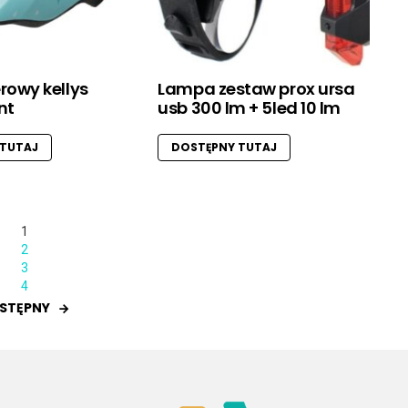
rowy kellys
Lampa zestaw prox ursa
nt
usb 300 lm + 5led 10 lm
 TUTAJ
DOSTĘPNY TUTAJ
1
2
3
4
STĘPNY