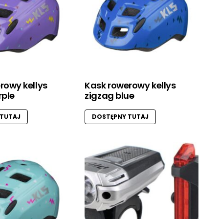
rowy kellys
Kask rowerowy kellys
rple
zigzag blue
 TUTAJ
DOSTĘPNY TUTAJ