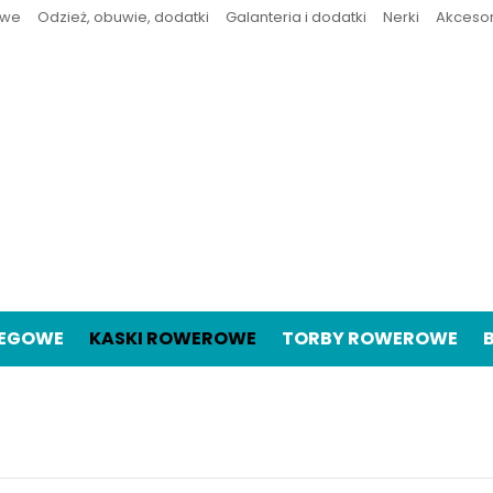
owe
Odzież, obuwie, dodatki
Galanteria i dodatki
Nerki
Akceso
IEGOWE
KASKI ROWEROWE
TORBY ROWEROWE