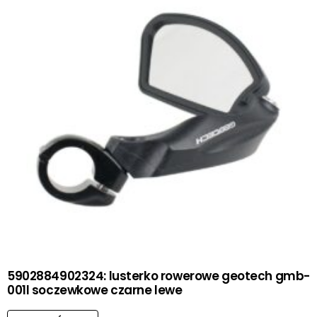
5902884902324: lusterko rowerowe geotech gmb-
001l soczewkowe czarne lewe