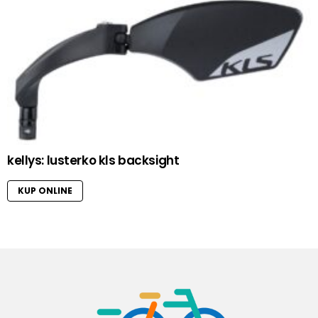
kellys: lusterko kls backsight
KUP ONLINE