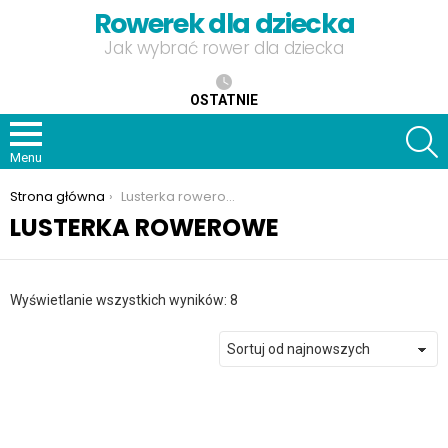
Rowerek dla dziecka
Jak wybrać rower dla dziecka
OSTATNIE
S
Menu
Jesteś tutaj:
Strona główna
Lusterka rowerowe
LUSTERKA ROWEROWE
Posortowane
Wyświetlanie wszystkich wyników: 8
według
najnowszych