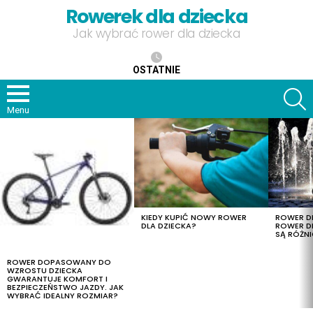
Rowerek dla dziecka
Jak wybrać rower dla dziecka
OSTATNIE
S
Menu
OSTATNIE
TREŚCI
KIEDY KUPIĆ NOWY ROWER
ROWER DL
DLA DZIECKA?
ROWER DL
SĄ RÓŻNI
ROWER DOPASOWANY DO
WZROSTU DZIECKA
GWARANTUJE KOMFORT I
BEZPIECZEŃSTWO JAZDY. JAK
WYBRAĆ IDEALNY ROZMIAR?