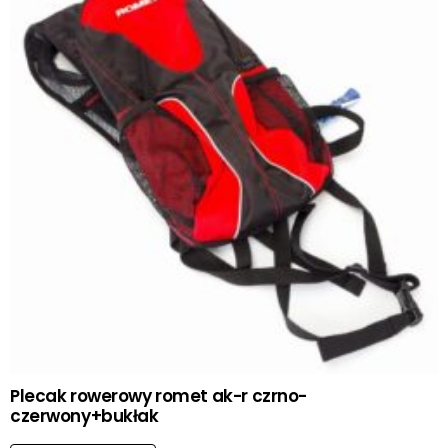
Plecak rowerowy romet ak-r czrno-
czerwony+bukłak