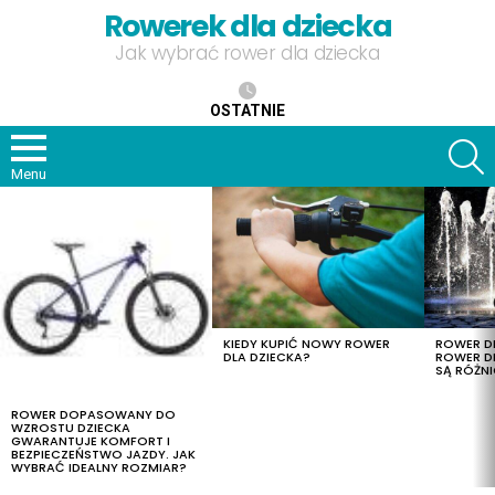
Rowerek dla dziecka
Jak wybrać rower dla dziecka
OSTATNIE
S
Menu
OSTATNIE
TREŚCI
KIEDY KUPIĆ NOWY ROWER
ROWER DL
DLA DZIECKA?
ROWER DL
SĄ RÓŻNI
ROWER DOPASOWANY DO
WZROSTU DZIECKA
GWARANTUJE KOMFORT I
BEZPIECZEŃSTWO JAZDY. JAK
WYBRAĆ IDEALNY ROZMIAR?