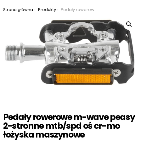
Jesteś tutaj:
Strona główna
Produkty
Pedały rowerowe m-wave peasy 2-stronne mtb/spd oś cr-mo łożyska maszynowe
Pedały rowerowe m-wave peasy
2-stronne mtb/spd oś cr-mo
łożyska maszynowe