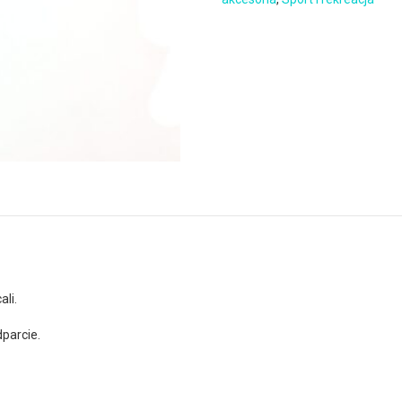
li.
parcie.