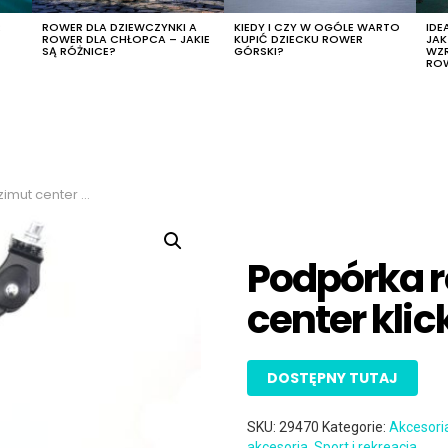
R
ROWER DLA DZIEWCZYNKI A
KIEDY I CZY W OGÓLE WARTO
IDE
ROWER DLA CHŁOPCA – JAKIE
KUPIĆ DZIECKU ROWER
JA
SĄ RÓŻNICE?
GÓRSKI?
WZ
RO
ter klick 20-29″
Podpórka 
center klic
DOSTĘPNY TUTAJ
SKU:
29470
Kategorie:
Akcesori
akcesoria
,
Sport i rekreacja