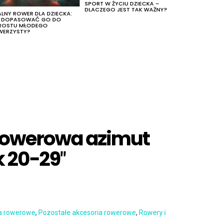
SPORT W ŻYCIU DZIECKA –
DLACZEGO JEST TAK WAŻNY?
ALNY ROWER DLA DZIECKA:
K DOPASOWAĆ GO DO
ROSTU MŁODEGO
WERZYSTY?
rowerowa azimut
k 20-29″
a rowerowe
,
Pozostałe akcesoria rowerowe
,
Rowery i