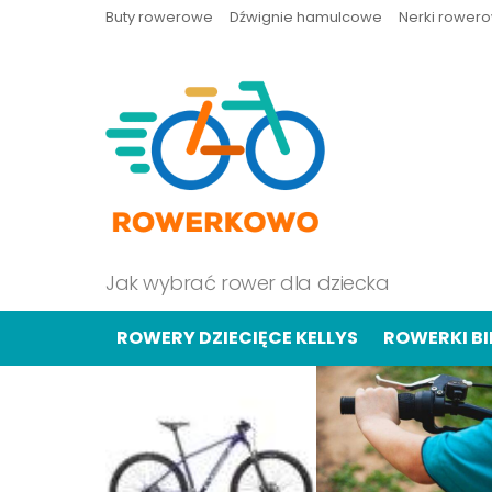
Buty rowerowe
Dźwignie hamulcowe
Nerki rower
Jak wybrać rower dla dziecka
ROWERY DZIECIĘCE KELLYS
ROWERKI B
OSTATNIE
TREŚCI