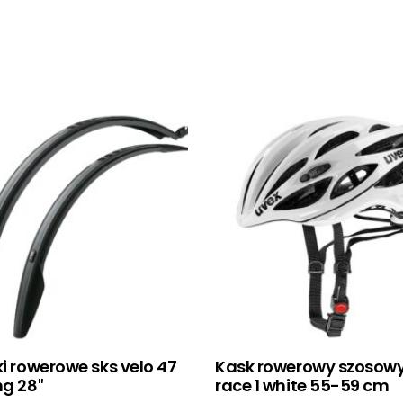
ki rowerowe sks velo 47
Kask rowerowy szosowy
ng 28″
race 1 white 55-59 cm