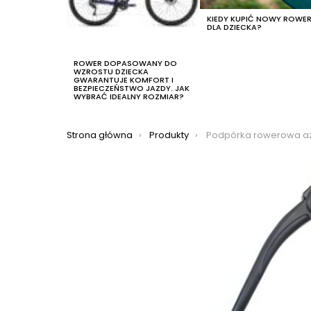
KIEDY KUPIĆ NOWY ROWE
DLA DZIECKA?
ROWER DOPASOWANY DO
WZROSTU DZIECKA
GWARANTUJE KOMFORT I
BEZPIECZEŃSTWO JAZDY. JAK
WYBRAĆ IDEALNY ROZMIAR?
Jesteś tutaj:
Strona główna
Produkty
Podpórka rowerowa azimut cen