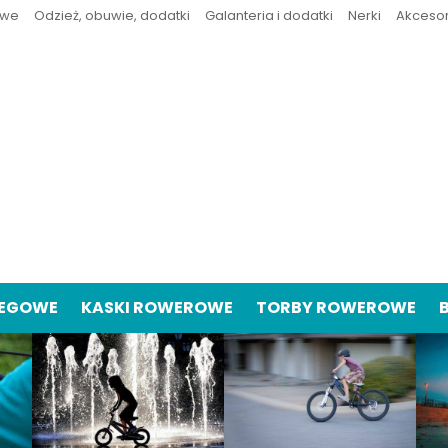
owe
Odzież, obuwie, dodatki
Galanteria i dodatki
Nerki
Akceso
IEGOWE
KASKI ROWEROWE
TORBY ROWEROWE