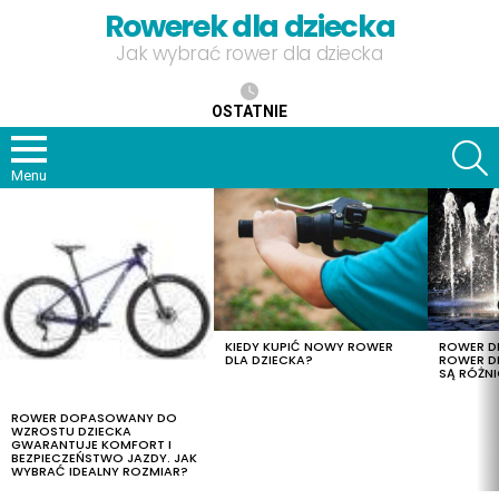
Rowerek dla dziecka
Jak wybrać rower dla dziecka
OSTATNIE
S
Menu
OSTATNIE
TREŚCI
KIEDY KUPIĆ NOWY ROWER
ROWER DL
DLA DZIECKA?
ROWER DL
SĄ RÓŻNI
ROWER DOPASOWANY DO
WZROSTU DZIECKA
GWARANTUJE KOMFORT I
BEZPIECZEŃSTWO JAZDY. JAK
WYBRAĆ IDEALNY ROZMIAR?