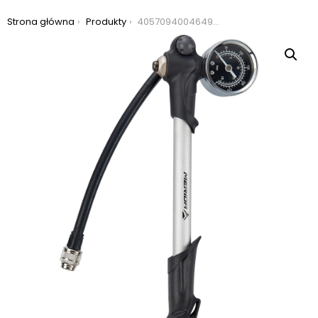
Jesteś tutaj:
Strona główna
Produkty
4057094004649: pompka do amortyzatorów merida shock