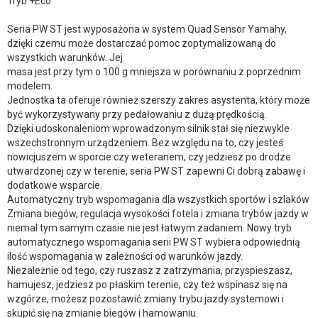
Tryb +Eco
Seria PW ST jest wyposażona w system Quad Sensor Yamahy,
dzięki czemu może dostarczać pomoc zoptymalizowaną do
wszystkich warunków. Jej
masa jest przy tym o 100 g mniejsza w porównaniu z poprzednim
modelem.
Jednostka ta oferuje również szerszy zakres asystenta, który może
być wykorzystywany przy pedałowaniu z dużą prędkością.
Dzięki udoskonaleniom wprowadzonym silnik stał się niezwykle
wszechstronnym urządzeniem. Bez względu na to, czy jesteś
nowicjuszem w sporcie czy weteranem, czy jedziesz po drodze
utwardzonej czy w terenie, seria PW ST zapewni Ci dobrą zabawę i
dodatkowe wsparcie.
Automatyczny tryb wspomagania dla wszystkich sportów i szlaków
Zmiana biegów, regulacja wysokości fotela i zmiana trybów jazdy w
niemal tym samym czasie nie jest łatwym zadaniem. Nowy tryb
automatycznego wspomagania serii PW ST wybiera odpowiednią
ilość wspomagania w zależności od warunków jazdy.
Niezależnie od tego, czy ruszasz z zatrzymania, przyspieszasz,
hamujesz, jedziesz po płaskim terenie, czy też wspinasz się na
wzgórze, możesz pozostawić zmiany trybu jazdy systemowi i
skupić się na zmianie biegów i hamowaniu.