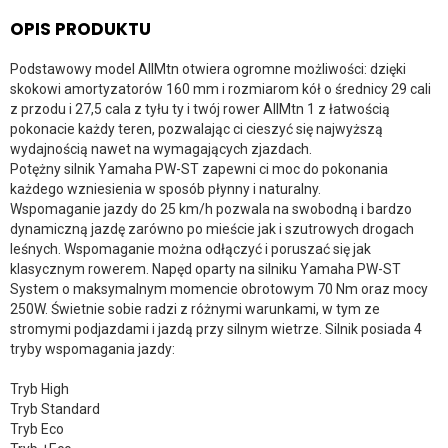
OPIS PRODUKTU
Podstawowy model AllMtn otwiera ogromne możliwości: dzięki
skokowi amortyzatorów 160 mm i rozmiarom kół o średnicy 29 cali
z przodu i 27,5 cala z tyłu ty i twój rower AllMtn 1 z łatwością
pokonacie każdy teren, pozwalając ci cieszyć się najwyższą
wydajnością nawet na wymagających zjazdach.
Potężny silnik Yamaha PW-ST zapewni ci moc do pokonania
każdego wzniesienia w sposób płynny i naturalny.
Wspomaganie jazdy do 25 km/h pozwala na swobodną i bardzo
dynamiczną jazdę zarówno po mieście jak i szutrowych drogach
leśnych. Wspomaganie można odłączyć i poruszać się jak
klasycznym rowerem. Napęd oparty na silniku Yamaha PW-ST
System o maksymalnym momencie obrotowym 70 Nm oraz mocy
250W. Świetnie sobie radzi z różnymi warunkami, w tym ze
stromymi podjazdami i jazdą przy silnym wietrze. Silnik posiada 4
tryby wspomagania jazdy:
Tryb High
Tryb Standard
Tryb Eco