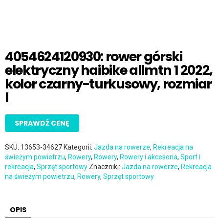
4054624120930: rower górski
elektryczny haibike allmtn 1 2022,
kolor czarny-turkusowy, rozmiar
l
SPRAWDŹ CENĘ
SKU:
13653-34627
Kategorii:
Jazda na rowerze
,
Rekreacja na
świeżym powietrzu
,
Rowery
,
Rowery
,
Rowery i akcesoria
,
Sport i
rekreacja
,
Sprzęt sportowy
Znaczniki:
Jazda na rowerze
,
Rekreacja
na świeżym powietrzu
,
Rowery
,
Sprzęt sportowy
OPIS