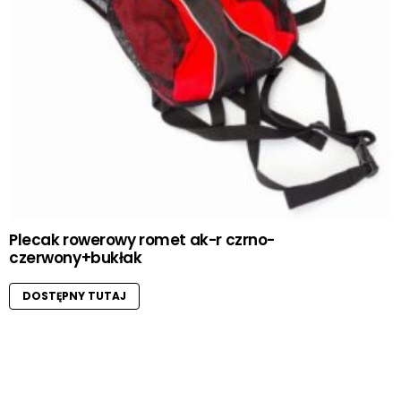
Plecak rowerowy romet ak-r czrno-
czerwony+bukłak
DOSTĘPNY TUTAJ