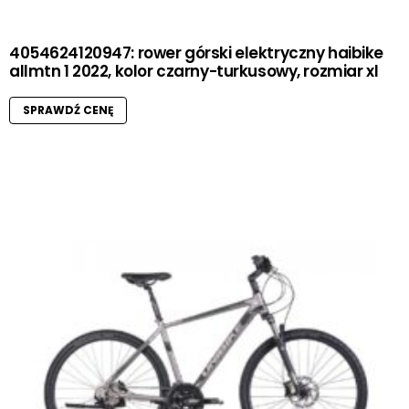
4054624120947: rower górski elektryczny haibike
allmtn 1 2022, kolor czarny-turkusowy, rozmiar xl
SPRAWDŹ CENĘ