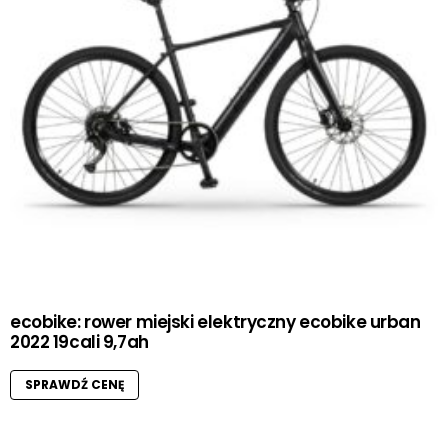
ecobike: rower miejski elektryczny ecobike urban
2022 19cali 9,7ah
SPRAWDŹ CENĘ