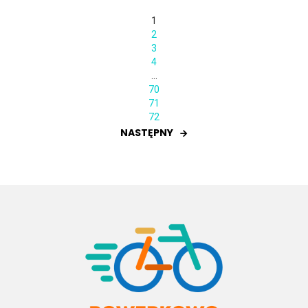
1
2
3
4
…
70
71
72
NASTĘPNY