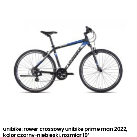
unibike: rower crossowy unibike prime man 2022,
kolor czarny-niebieski, rozmiar 19″