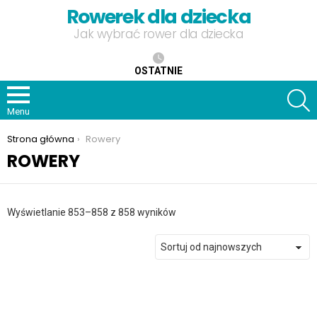
Rowerek dla dziecka
Jak wybrać rower dla dziecka
OSTATNIE
S
Menu
Jesteś tutaj:
Strona główna
Rowery
ROWERY
Posortowane
Wyświetlanie 853–858 z 858 wyników
według
najnowszych