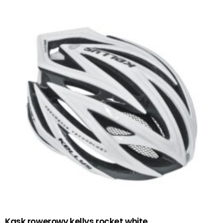
Kask rowerowy kellys rocket white