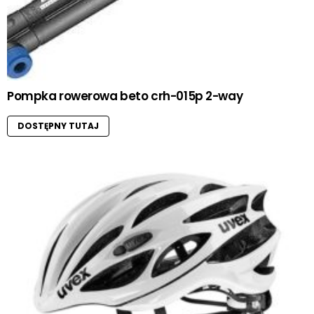
Pompka rowerowa beto crh-015p 2-way
DOSTĘPNY TUTAJ