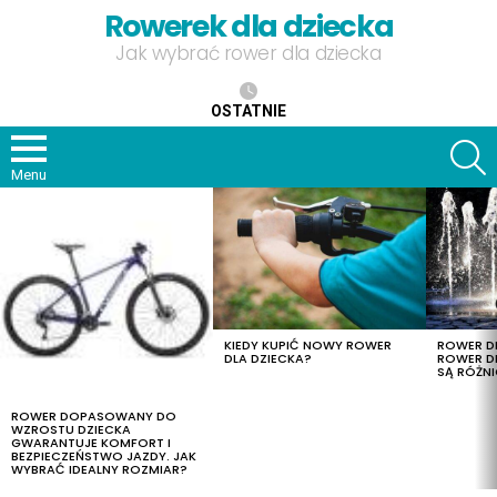
Rowerek dla dziecka
Jak wybrać rower dla dziecka
OSTATNIE
S
Menu
OSTATNIE
TREŚCI
KIEDY KUPIĆ NOWY ROWER
ROWER DL
DLA DZIECKA?
ROWER DL
SĄ RÓŻNI
ROWER DOPASOWANY DO
WZROSTU DZIECKA
GWARANTUJE KOMFORT I
BEZPIECZEŃSTWO JAZDY. JAK
WYBRAĆ IDEALNY ROZMIAR?