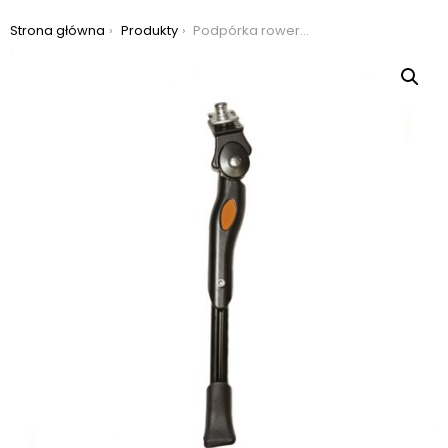
Jesteś tutaj:
Strona główna
Produkty
Podpórka rowerowa azimut center double 20-29″