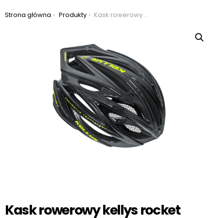
Jesteś tutaj:
Strona główna
Produkty
Kask rowerowy kellys rocket black
Kask rowerowy kellys rocket