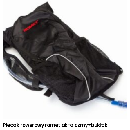
Plecak rowerowy romet ak-a czrny+bukłak