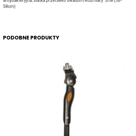
antybakteryjna, siatka przeciwko owadom.Rozmiary: S/M (56-
58cm)
PODOBNE PRODUKTY