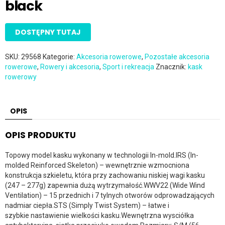
black
DOSTĘPNY TUTAJ
SKU:
29568
Kategorie:
Akcesoria rowerowe
,
Pozostałe akcesoria
rowerowe
,
Rowery i akcesoria
,
Sport i rekreacja
Znacznik:
kask
rowerowy
OPIS
OPIS PRODUKTU
Topowy model kasku wykonany w technologii In-mold.IRS (In-
molded Reinforced Skeleton) – wewnętrznie wzmocniona
konstrukcja szkieletu, która przy zachowaniu niskiej wagi kasku
(247 – 277g) zapewnia dużą wytrzymałość.WWV22 (Wide Wind
Ventilation) – 15 przednich i 7 tylnych otworów odprowadzających
nadmiar ciepła.STS (Simply Twist System) – łatwe i
szybkie nastawienie wielkości kasku.Wewnętrzna wysciółka