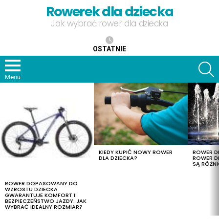
Rowerek dla dziecka
Jak wybrać rower dla dziecka
OSTATNIE
S
Menu
OSTATNIE
TREŚCI
KIEDY KUPIĆ NOWY ROWER
ROWER DL
DLA DZIECKA?
ROWER DL
SĄ RÓŻNI
ROWER DOPASOWANY DO
WZROSTU DZIECKA
GWARANTUJE KOMFORT I
BEZPIECZEŃSTWO JAZDY. JAK
WYBRAĆ IDEALNY ROZMIAR?