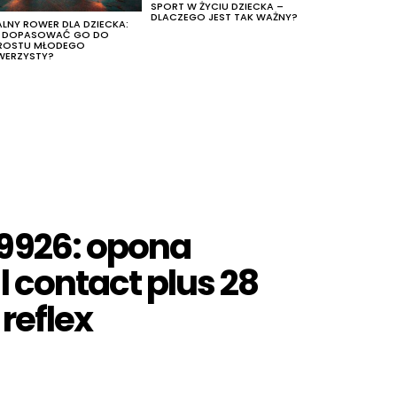
SPORT W ŻYCIU DZIECKA –
DLACZEGO JEST TAK WAŻNY?
ALNY ROWER DLA DZIECKA:
K DOPASOWAĆ GO DO
ROSTU MŁODEGO
WERZYSTY?
9926: opona
 contact plus 28
 reflex