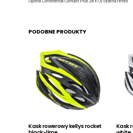
Opona Continental Contact Plus 28 x1,6 czarna reflex
PODOBNE PRODUKTY
Kask rowerowy kellys rocket
Kask r
black-lime
white