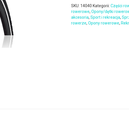
SKU:
14040
Kategorii:
Części r
rowerowe
,
Opony/dętki rowero
akcesoria
,
Sport i rekreacja
,
Spr
rowerze
,
Opony rowerowe
,
Rekr