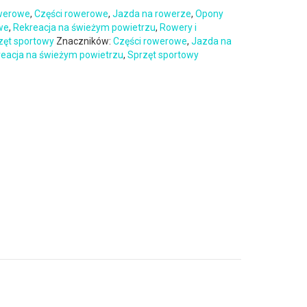
owerowe
,
Części rowerowe
,
Jazda na rowerze
,
Opony
we
,
Rekreacja na świeżym powietrzu
,
Rowery i
zęt sportowy
Znaczników:
Części rowerowe
,
Jazda na
eacja na świeżym powietrzu
,
Sprzęt sportowy