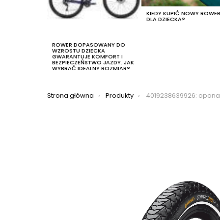
KIEDY KUPIĆ NOWY ROWE
DLA DZIECKA?
ROWER DOPASOWANY DO
WZROSTU DZIECKA
GWARANTUJE KOMFORT I
BEZPIECZEŃSTWO JAZDY. JAK
WYBRAĆ IDEALNY ROZMIAR?
Jesteś tutaj:
Strona główna
Produkty
4019238639926: opona continental contact plu