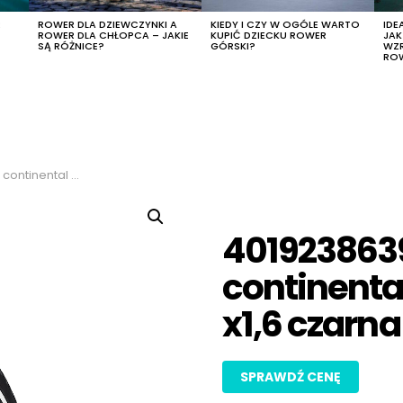
R
ROWER DLA DZIEWCZYNKI A
KIEDY I CZY W OGÓLE WARTO
IDE
ROWER DLA CHŁOPCA – JAKIE
KUPIĆ DZIECKU ROWER
JA
SĄ RÓŻNICE?
GÓRSKI?
WZ
RO
s 28 x1,6 czarna reflex
401923863
continental
x1,6 czarna
SPRAWDŹ CENĘ