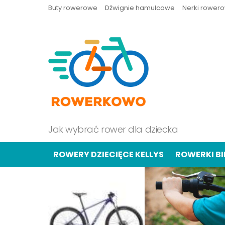
Buty rowerowe
Dźwignie hamulcowe
Nerki rower
Jak wybrać rower dla dziecka
ROWERY DZIECIĘCE KELLYS
ROWERKI B
OSTATNIE
TREŚCI