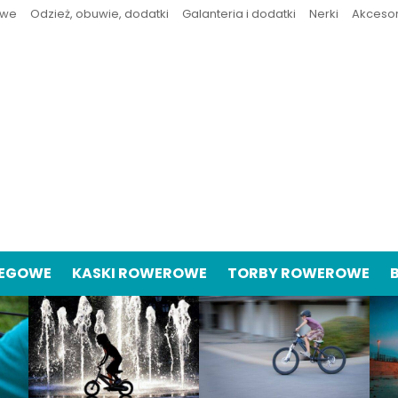
owe
Odzież, obuwie, dodatki
Galanteria i dodatki
Nerki
Akceso
IEGOWE
KASKI ROWEROWE
TORBY ROWEROWE