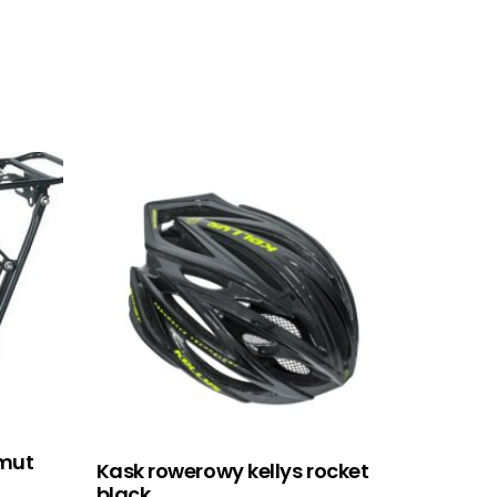
imut
Kask rowerowy kellys rocket
black