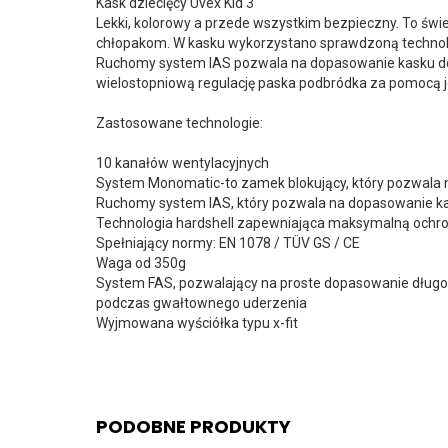
Kask dziecięcy Uvex Kid 3
Lekki, kolorowy a przede wszystkim bezpieczny. To świ
chłopakom. W kasku wykorzystano sprawdzoną technologi
Ruchomy system IAS pozwala na dopasowanie kasku do k
wielostopniową regulację paska podbródka za pomocą je
Zastosowane technologie:
10 kanałów wentylacyjnych
System Monomatic-to zamek blokujący, który pozwala n
Ruchomy system IAS, który pozwala na dopasowanie kas
Technologia hardshell zapewniająca maksymalną ochro
Spełniający normy: EN 1078 / TÜV GS / CE
Waga od 350g
System FAS, pozwalający na proste dopasowanie długośc
podczas gwałtownego uderzenia
Wyjmowana wyściółka typu x-fit
PODOBNE PRODUKTY