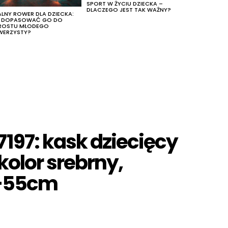
SPORT W ŻYCIU DZIECKA –
DLACZEGO JEST TAK WAŻNY?
ALNY ROWER DLA DZIECKA:
K DOPASOWAĆ GO DO
ROSTU MŁODEGO
WERZYSTY?
197: kask dziecięcy
 kolor srebrny,
1-55cm