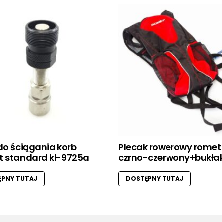
do ściągania korb
Plecak rowerowy romet
t standard kl-9725a
czrno-czerwony+bukła
PNY TUTAJ
DOSTĘPNY TUTAJ