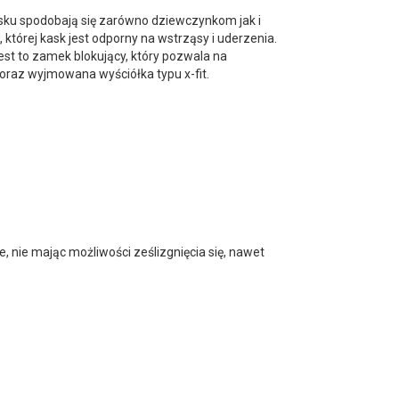
asku spodobają się zarówno dziewczynkom jak i
tórej kask jest odporny na wstrząsy i uderzenia.
t to zamek blokujący, który pozwala na
oraz wyjmowana wyściółka typu x-fit.
 nie mając możliwości ześlizgnięcia się, nawet