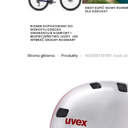
KIEDY KUPIĆ NOWY ROWE
DLA DZIECKA?
ROWER DOPASOWANY DO
WZROSTU DZIECKA
GWARANTUJE KOMFORT I
BEZPIECZEŃSTWO JAZDY. JAK
WYBRAĆ IDEALNY ROZMIAR?
Jesteś tutaj:
Strona główna
Produkty
4043197337197: kask dziecięcy uvex kid 3, kolo