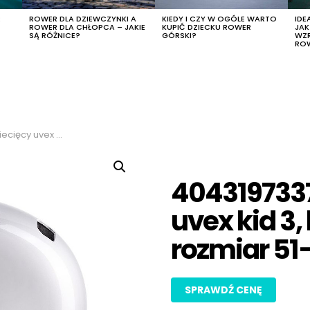
R
ROWER DLA DZIEWCZYNKI A
KIEDY I CZY W OGÓLE WARTO
IDE
ROWER DLA CHŁOPCA – JAKIE
KUPIĆ DZIECKU ROWER
JA
SĄ RÓŻNICE?
GÓRSKI?
WZ
RO
r srebrny, rozmiar 51-55cm
4043197337
uvex kid 3,
rozmiar 5
SPRAWDŹ CENĘ