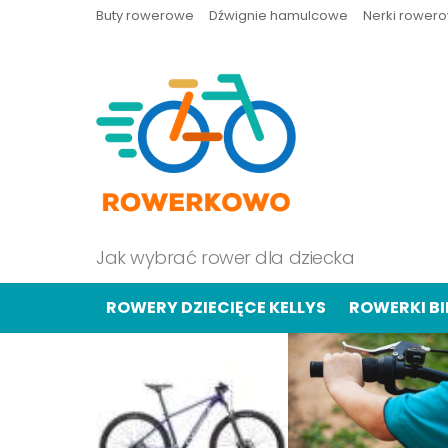
Buty rowerowe
Dźwignie hamulcowe
Nerki rower
Jak wybrać rower dla dziecka
ROWERY DZIECIĘCE KELLYS
ROWERKI B
OSTATNIE
TREŚCI