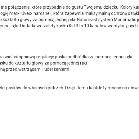
etne połączenie, które przypadnie do gustu Twojemu dziecku. Kolory k
ę marki Uvex- hardshell, która zapewnia maksymalną ochronę dzięki, k
ształtu głowy za pomocą jednej ręki. Natomiast system Monomatic jes
dnej ręki. Dodatkowe zalety kasku Kid 3 to 10 kanałów wentylacyjnych 
a wielostopniową regulację paska podbródka za pomocą jednej ręki
ku do kształtu głowy za pomocą jednej ręki
nę przed wstrząsami i uderzeniami
i pasków do własnych potrzeb. Dzięki temu kask leży mocno na głowie,