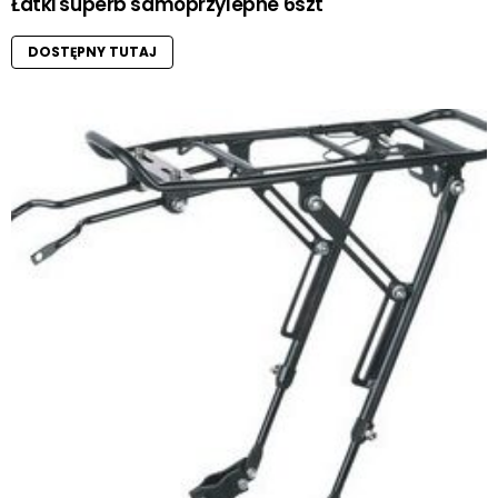
Łatki superb samoprzylepne 6szt
DOSTĘPNY TUTAJ