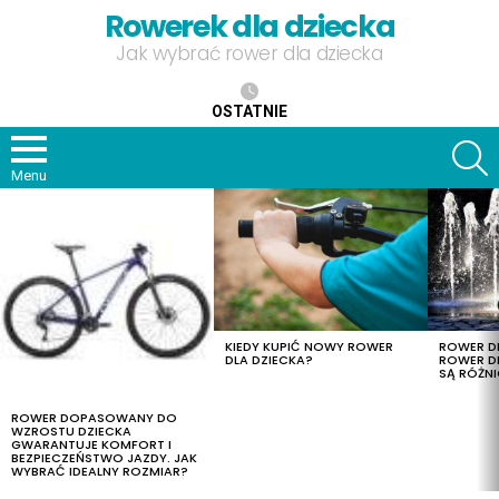
Rowerek dla dziecka
Jak wybrać rower dla dziecka
OSTATNIE
S
Menu
OSTATNIE
TREŚCI
KIEDY KUPIĆ NOWY ROWER
ROWER DL
DLA DZIECKA?
ROWER DL
SĄ RÓŻNI
ROWER DOPASOWANY DO
WZROSTU DZIECKA
GWARANTUJE KOMFORT I
BEZPIECZEŃSTWO JAZDY. JAK
WYBRAĆ IDEALNY ROZMIAR?