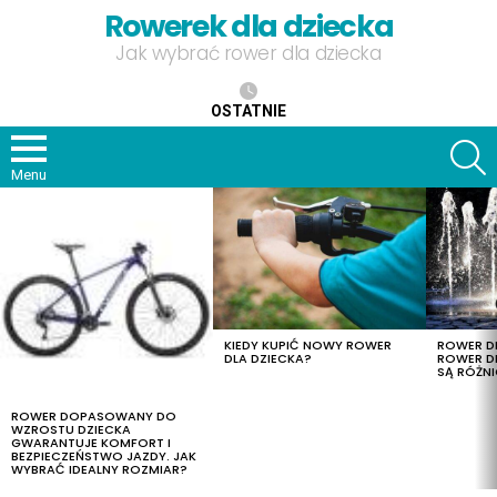
Rowerek dla dziecka
Jak wybrać rower dla dziecka
OSTATNIE
S
Menu
OSTATNIE
TREŚCI
KIEDY KUPIĆ NOWY ROWER
ROWER DL
DLA DZIECKA?
ROWER DL
SĄ RÓŻNI
ROWER DOPASOWANY DO
WZROSTU DZIECKA
GWARANTUJE KOMFORT I
BEZPIECZEŃSTWO JAZDY. JAK
WYBRAĆ IDEALNY ROZMIAR?