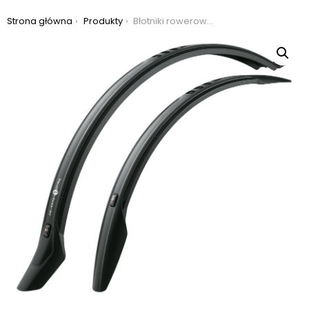
Jesteś tutaj:
Strona główna
Produkty
Błotniki rowerowe sks velo 47 trekking 28″