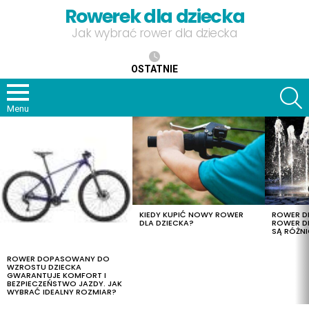
Rowerek dla dziecka
Jak wybrać rower dla dziecka
OSTATNIE
S
Menu
OSTATNIE
TREŚCI
KIEDY KUPIĆ NOWY ROWER
ROWER DL
DLA DZIECKA?
ROWER DL
SĄ RÓŻNI
ROWER DOPASOWANY DO
WZROSTU DZIECKA
GWARANTUJE KOMFORT I
BEZPIECZEŃSTWO JAZDY. JAK
WYBRAĆ IDEALNY ROZMIAR?