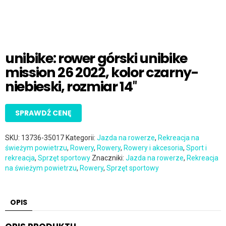
unibike: rower górski unibike
mission 26 2022, kolor czarny-
niebieski, rozmiar 14″
SPRAWDŹ CENĘ
SKU:
13736-35017
Kategorii:
Jazda na rowerze
,
Rekreacja na
świeżym powietrzu
,
Rowery
,
Rowery
,
Rowery i akcesoria
,
Sport i
rekreacja
,
Sprzęt sportowy
Znaczniki:
Jazda na rowerze
,
Rekreacja
na świeżym powietrzu
,
Rowery
,
Sprzęt sportowy
OPIS