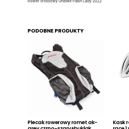
Rower crossowy Unibike Flash Lady 2022
PODOBNE PRODUKTY
Plecak rowerowy romet ak-
Kask 
grey czrno-szary+bukłak
race 1