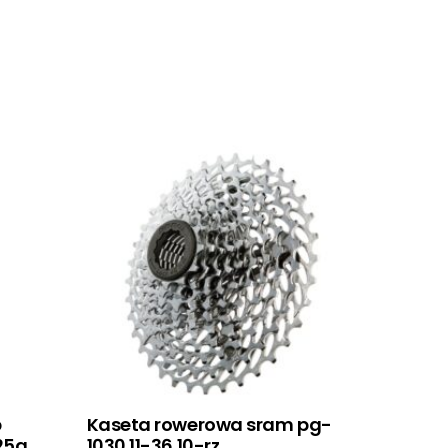
b
Kaseta rowerowa sram pg-
25a
1030 11-36 10-rz