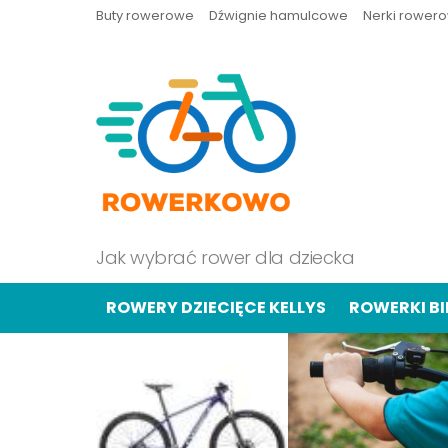
Buty rowerowe
Dźwignie hamulcowe
Nerki rower
Jak wybrać rower dla dziecka
ROWERY DZIECIĘCE KELLYS
ROWERKI B
OSTATNIE
TREŚCI