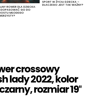
SPORT W ŻYCIU DZIECKA –
DLACZEGO JEST TAK WAŻNY?
ALNY ROWER DLA DZIECKA:
K DOPASOWAĆ GO DO
ROSTU MŁODEGO
WERZYSTY?
ower crossowy
sh lady 2022, kolor
zarny, rozmiar 19″