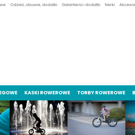
owe
Odzież, obuwie, dodatki
Galanteria i dodatki
Nerki
Akceso
IEGOWE
KASKI ROWEROWE
TORBY ROWEROWE