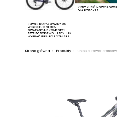
KIEDY KUPIĆ NOWY ROWE
DLA DZIECKA?
ROWER DOPASOWANY DO
WZROSTU DZIECKA
GWARANTUJE KOMFORT I
BEZPIECZEŃSTWO JAZDY. JAK
WYBRAĆ IDEALNY ROZMIAR?
Jesteś tutaj:
Strona główna
Produkty
unibike: rower crossowy unibike flash lady 2022, kolor