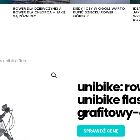
R
ROWER DLA DZIEWCZYNKI A
KIEDY I CZY W OGÓLE WARTO
IDE
ROWER DLA CHŁOPCA – JAKIE
KUPIĆ DZIECKU ROWER
JA
SĄ RÓŻNICE?
GÓRSKI?
WZ
RO
 grafitowy-czarny, rozmiar 19″
unibike: r
unibike fla
grafitowy-c
SPRAWDŹ CENĘ