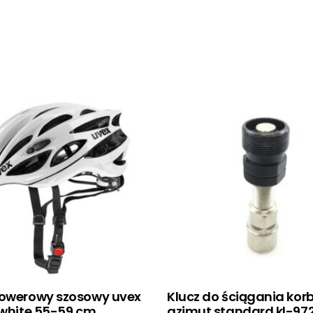
rowerowy szosowy uvex
Klucz do ściągania kor
 white 55-59 cm
azimut standard kl-97