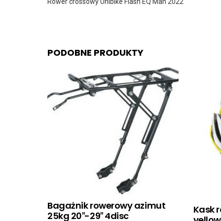
Rower crossowy Unibike Flash EQ Man 2022
PODOBNE PRODUKTY
Bagażnik rowerowy azimut
Kask r
25kg 20″-29″ 4disc
yellow