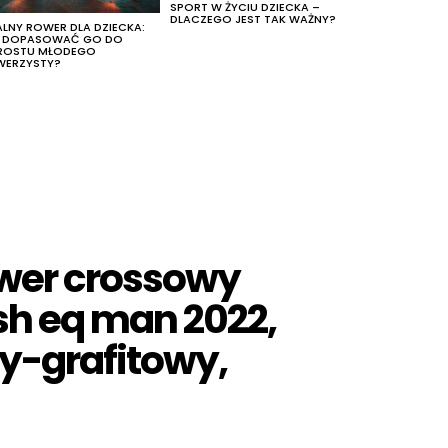
SPORT W ŻYCIU DZIECKA –
DLACZEGO JEST TAK WAŻNY?
ALNY ROWER DLA DZIECKA:
K DOPASOWAĆ GO DO
ROSTU MŁODEGO
WERZYSTY?
ower crossowy
ash eq man 2022,
ny-grafitowy,