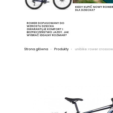
KIEDY KUPIĆ NOWY ROWE
DLA DZIECKA?
ROWER DOPASOWANY DO
WZROSTU DZIECKA
GWARANTUJE KOMFORT I
BEZPIECZEŃSTWO JAZDY. JAK
WYBRAĆ IDEALNY ROZMIAR?
Jesteś tutaj:
Strona główna
Produkty
unibike: rower crossowy unibike flash eq man 2022, kolo