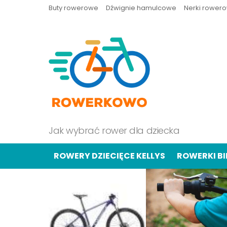
Buty rowerowe
Dźwignie hamulcowe
Nerki rower
Jak wybrać rower dla dziecka
ROWERY DZIECIĘCE KELLYS
ROWERKI B
OSTATNIE
TREŚCI