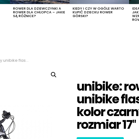
R
ROWER DLA DZIEWCZYNKI A
KIEDY I CZY W OGÓLE WARTO
IDE
ROWER DLA CHŁOPCA – JAKIE
KUPIĆ DZIECKU ROWER
JA
SĄ RÓŻNICE?
GÓRSKI?
WZ
RO
r czarny-grafitowy, rozmiar 17″
unibike: r
unibike fl
kolor czar
rozmiar 17″