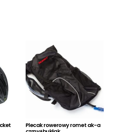
ocket
Plecak rowerowy romet ak-a
czrny+bukłak