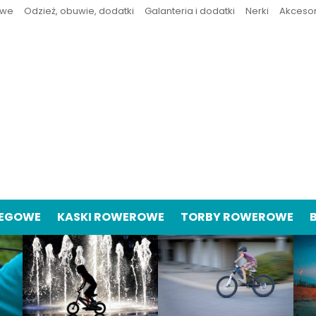
owe
Odzież, obuwie, dodatki
Galanteria i dodatki
Nerki
Akceso
IEGOWE
KASKI ROWEROWE
TORBY ROWEROWE