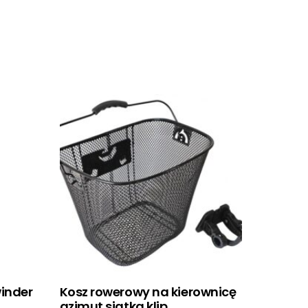
winder
Kosz rowerowy na kierownicę
azimut siatka klip