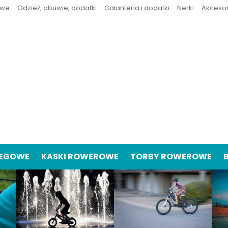
owe
Odzież, obuwie, dodatki
Galanteria i dodatki
Nerki
Akceso
IEGOWE
KASKI ROWEROWE
TORBY ROWEROWE