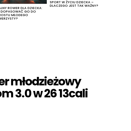
SPORT W ŻYCIU DZIECKA –
DLACZEGO JEST TAK WAŻNY?
ALNY ROWER DLA DZIECKA:
K DOPASOWAĆ GO DO
ROSTU MŁODEGO
WERZYSTY?
er młodzieżowy
m 3.0 w 26 13cali