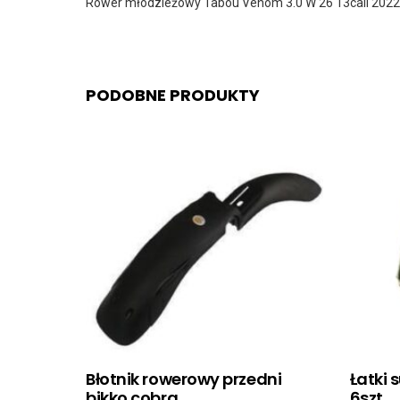
Rower młodzieżowy Tabou Venom 3.0 W 26 13cali 2022
PODOBNE PRODUKTY
Błotnik rowerowy przedni
Łatki
bikko cobra
6szt