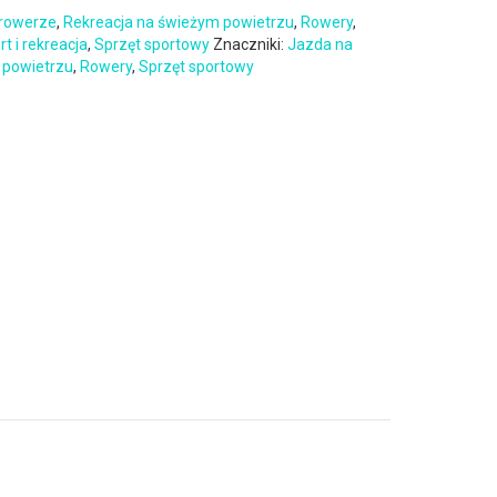
 rowerze
,
Rekreacja na świeżym powietrzu
,
Rowery
,
rt i rekreacja
,
Sprzęt sportowy
Znaczniki:
Jazda na
 powietrzu
,
Rowery
,
Sprzęt sportowy