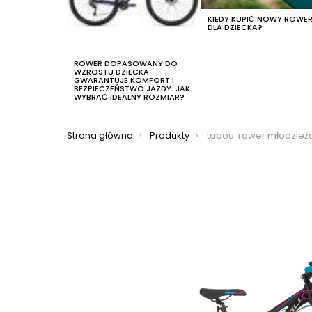
KIEDY KUPIĆ NOWY ROWE
DLA DZIECKA?
ROWER DOPASOWANY DO
WZROSTU DZIECKA
GWARANTUJE KOMFORT I
BEZPIECZEŃSTWO JAZDY. JAK
WYBRAĆ IDEALNY ROZMIAR?
Jesteś tutaj:
Strona główna
Produkty
tabou: rower młodzieżowy tabou venom