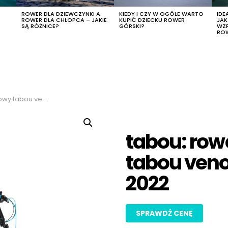
R
ROWER DLA DZIEWCZYNKI A
KIEDY I CZY W OGÓLE WARTO
IDE
ROWER DLA CHŁOPCA – JAKIE
KUPIĆ DZIECKU ROWER
JA
SĄ RÓŻNICE?
GÓRSKI?
WZ
RO
 3.0 w 26 13cali 2022
tabou: row
tabou veno
2022
SPRAWDŹ CENĘ