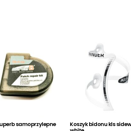
 superb samoprzylepne
Koszyk bidonu kls side
white