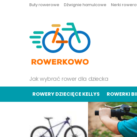
Buty rowerowe
Dźwignie hamulcowe
Nerki rower
Jak wybrać rower dla dziecka
ROWERY DZIECIĘCE KELLYS
ROWERKI B
OSTATNIE
TREŚCI