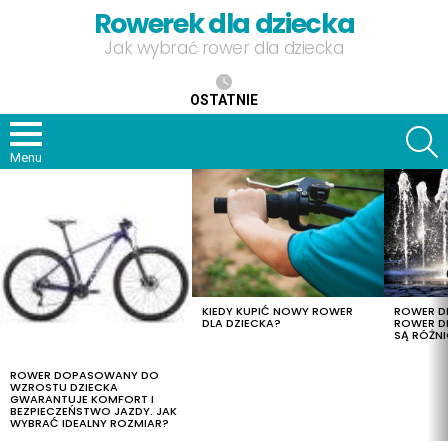
Rowerek dla dziecka
Jak wybrać rower dla dziecka
OSTATNIE
S
Menu
OSTATNIE
TREŚCI
KIEDY KUPIĆ NOWY ROWER
ROWER DL
DLA DZIECKA?
ROWER DL
SĄ RÓŻNI
ROWER DOPASOWANY DO
WZROSTU DZIECKA
GWARANTUJE KOMFORT I
BEZPIECZEŃSTWO JAZDY. JAK
WYBRAĆ IDEALNY ROZMIAR?