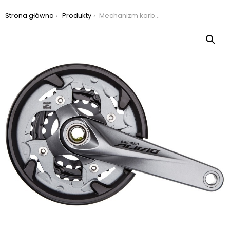
Jesteś tutaj:
Strona główna
Produkty
Mechanizm korbowy shimano alivio fc-m4050