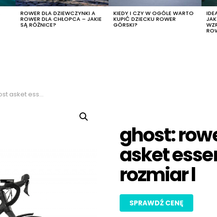
R
ROWER DLA DZIEWCZYNKI A
KIEDY I CZY W OGÓLE WARTO
IDE
ROWER DLA CHŁOPCA – JAKIE
KUPIĆ DZIECKU ROWER
JA
SĄ RÓŻNICE?
GÓRSKI?
WZ
RO
al eq 2023, rozmiar l
ghost: row
asket essen
rozmiar l
SPRAWDŹ CENĘ