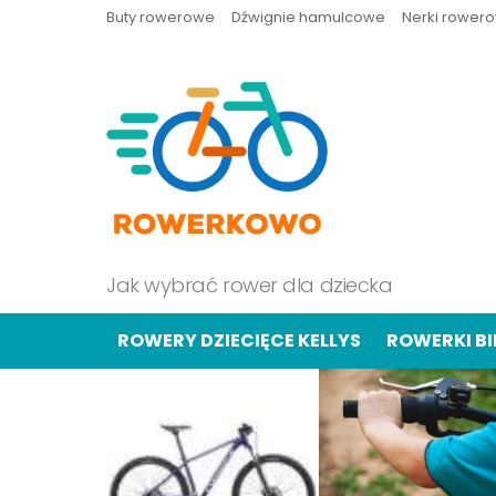
Buty rowerowe
Dźwignie hamulcowe
Nerki rower
Jak wybrać rower dla dziecka
ROWERY DZIECIĘCE KELLYS
ROWERKI B
OSTATNIE
TREŚCI