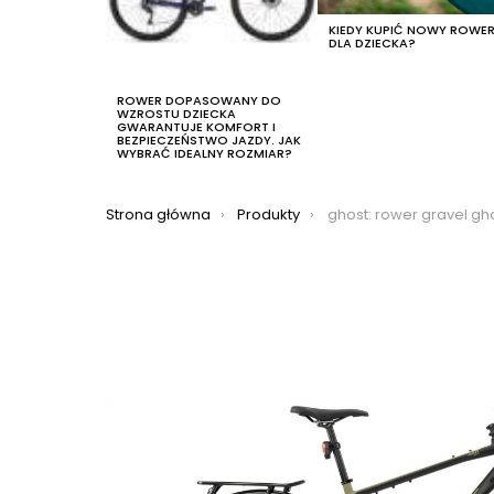
KIEDY KUPIĆ NOWY ROWE
DLA DZIECKA?
ROWER DOPASOWANY DO
WZROSTU DZIECKA
GWARANTUJE KOMFORT I
BEZPIECZEŃSTWO JAZDY. JAK
WYBRAĆ IDEALNY ROZMIAR?
Jesteś tutaj:
Strona główna
Produkty
ghost: rower gravel ghost asket essenti