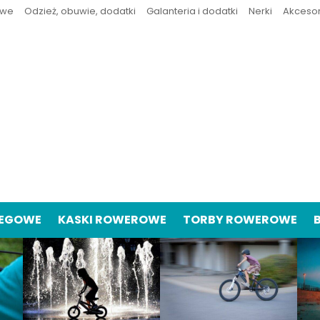
owe
Odzież, obuwie, dodatki
Galanteria i dodatki
Nerki
Akceso
IEGOWE
KASKI ROWEROWE
TORBY ROWEROWE