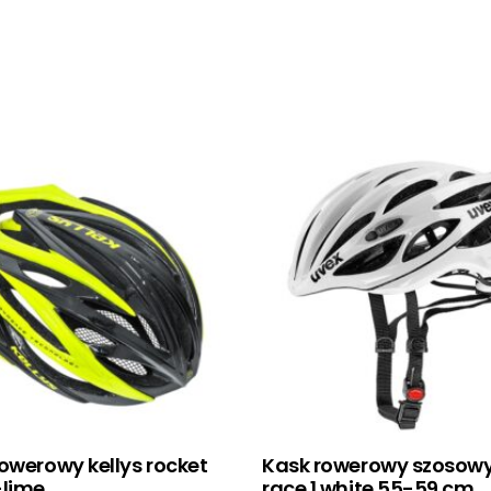
owerowy kellys rocket
Kask rowerowy szosowy
-lime
race 1 white 55-59 cm