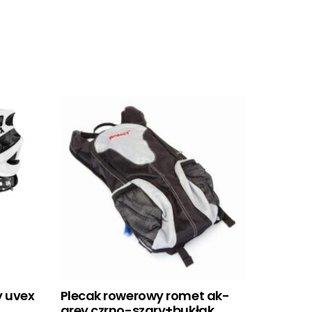
 uvex
Plecak rowerowy romet ak-
grey czrno-szary+bukłak