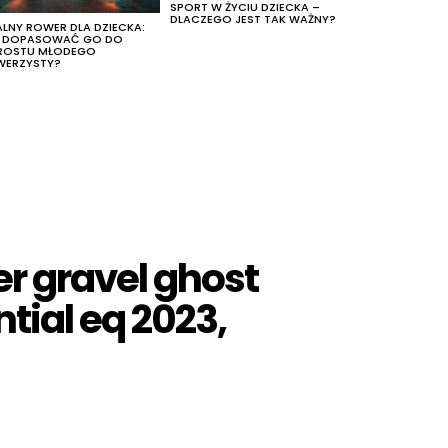
SPORT W ŻYCIU DZIECKA –
DLACZEGO JEST TAK WAŻNY?
ALNY ROWER DLA DZIECKA:
K DOPASOWAĆ GO DO
ROSTU MŁODEGO
WERZYSTY?
er gravel ghost
tial eq 2023,