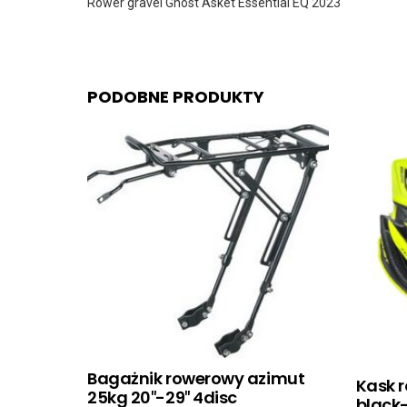
Rower gravel Ghost Asket Essential EQ 2023
PODOBNE PRODUKTY
Bagażnik rowerowy azimut
Kask r
25kg 20″-29″ 4disc
black