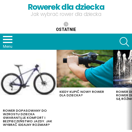
Rowerek dla dziecka
Jak wybrać rower dla dziecka
OSTATNIE
S
Menu
OSTATNIE
TREŚCI
KIEDY KUPIĆ NOWY ROWER
ROWER DL
DLA DZIECKA?
ROWER DL
SĄ RÓŻNI
ROWER DOPASOWANY DO
WZROSTU DZIECKA
GWARANTUJE KOMFORT I
BEZPIECZEŃSTWO JAZDY. JAK
WYBRAĆ IDEALNY ROZMIAR?