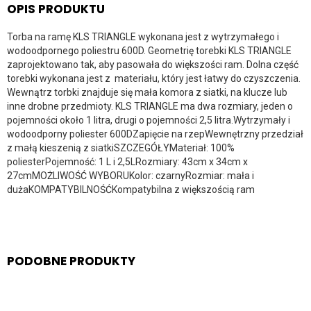
OPIS PRODUKTU
Torba na ramę KLS TRIANGLE wykonana jest z wytrzymałego i
wodoodpornego poliestru 600D. Geometrię torebki KLS TRIANGLE
zaprojektowano tak, aby pasowała do większości ram. Dolna część
torebki wykonana jest z materiału, który jest łatwy do czyszczenia.
Wewnątrz torbki znajduje się mała komora z siatki, na klucze lub
inne drobne przedmioty. KLS TRIANGLE ma dwa rozmiary, jeden o
pojemności około 1 litra, drugi o pojemności 2,5 litra.Wytrzymały i
wodoodporny poliester 600DZapięcie na rzepWewnętrzny przedział
z małą kieszenią z siatkiSZCZEGÓŁYMateriał: 100%
poliesterPojemność: 1 L i 2,5LRozmiary: 43cm x 34cm x
27cmMOŻLIWOŚĆ WYBORUKolor: czarnyRozmiar: mała i
dużaKOMPATYBILNOŚĆKompatybilna z większością ram
PODOBNE PRODUKTY