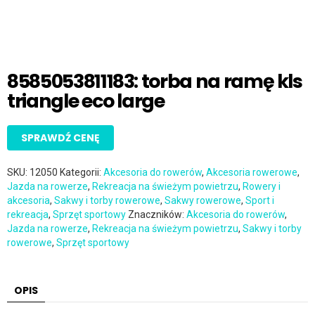
8585053811183: torba na ramę kls
triangle eco large
SPRAWDŹ CENĘ
SKU:
12050
Kategorii:
Akcesoria do rowerów
,
Akcesoria rowerowe
,
Jazda na rowerze
,
Rekreacja na świeżym powietrzu
,
Rowery i
akcesoria
,
Sakwy i torby rowerowe
,
Sakwy rowerowe
,
Sport i
rekreacja
,
Sprzęt sportowy
Znaczników:
Akcesoria do rowerów
,
Jazda na rowerze
,
Rekreacja na świeżym powietrzu
,
Sakwy i torby
rowerowe
,
Sprzęt sportowy
OPIS