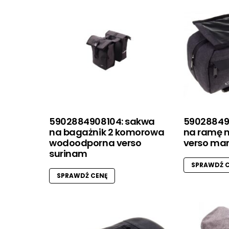
5902884908104: sakwa
59028849
na bagażnik 2 komorowa
na ramę 
wodoodporna verso
verso mar
surinam
SPRAWDŹ C
SPRAWDŹ CENĘ