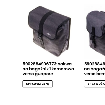
5902884906773: sakwa
59028849
na bagażnik 1 komorowa
na bagaż
verso guapore
verso ber
SPRAWDŹ CENĘ
SPRAWDŹ C