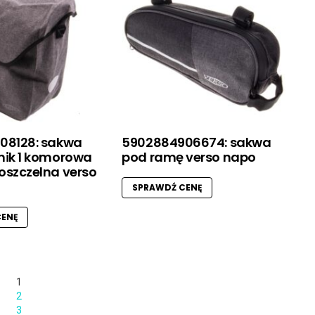
08128: sakwa
5902884906674: sakwa
nik 1 komorowa
pod ramę verso napo
szczelna verso
SPRAWDŹ CENĘ
ENĘ
1
2
3