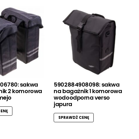
06780: sakwa
5902884908098: sakwa
nik 2 komorowa
na bagażnik 1 komorowa
mejo
wodoodporna verso
japura
ENĘ
SPRAWDŹ CENĘ