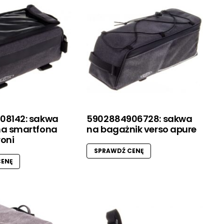
08142: sakwa
5902884906728: sakwa
na smartfona
na bagażnik verso apure
oni
SPRAWDŹ CENĘ
ENĘ