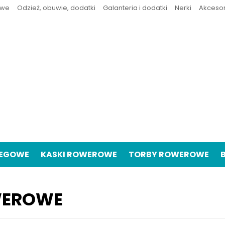
owe
Odzież, obuwie, dodatki
Galanteria i dodatki
Nerki
Akceso
IEGOWE
KASKI ROWEROWE
TORBY ROWEROWE
WEROWE