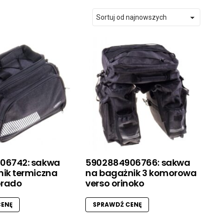
06742: sakwa
5902884906766: sakwa
ik termiczna
na bagażnik 3 komorowa
orado
verso orinoko
ENĘ
SPRAWDŹ CENĘ