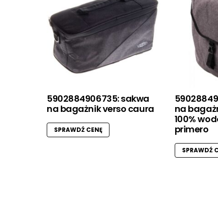
5902884906735: sakwa
59028849
na bagażnik verso caura
na bagaż
100% wodo
primero
SPRAWDŹ CENĘ
SPRAWDŹ C