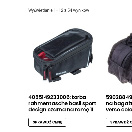
Posortowane
Wyświetlanie 1–12 z 54 wyników
według
najnowszych
4055149233006: torba
59028849
rahmentasche basil sport
na bagażn
design czarna na ramę 1l
verso col
SPRAWDŹ CENĘ
SPRAWDŹ C