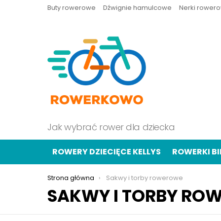
Buty rowerowe
Dźwignie hamulcowe
Nerki rower
Jak wybrać rower dla dziecka
ROWERY DZIECIĘCE KELLYS
ROWERKI B
Jesteś tutaj:
Strona główna
Sakwy i torby rowerowe
SAKWY I TORBY RO