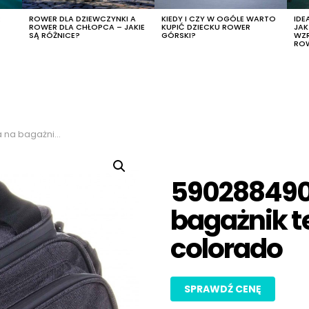
R
ROWER DLA DZIEWCZYNKI A
KIEDY I CZY W OGÓLE WARTO
IDE
ROWER DLA CHŁOPCA – JAKIE
KUPIĆ DZIECKU ROWER
JA
SĄ RÓŻNICE?
GÓRSKI?
WZ
RO
iczna verso colorado
590288490
bagażnik t
colorado
SPRAWDŹ CENĘ