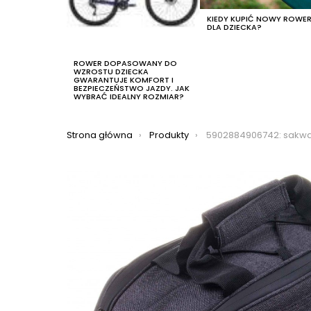
KIEDY KUPIĆ NOWY ROWE
DLA DZIECKA?
ROWER DOPASOWANY DO
WZROSTU DZIECKA
GWARANTUJE KOMFORT I
BEZPIECZEŃSTWO JAZDY. JAK
WYBRAĆ IDEALNY ROZMIAR?
Jesteś tutaj:
Strona główna
Produkty
5902884906742: sakwa na bagażnik term