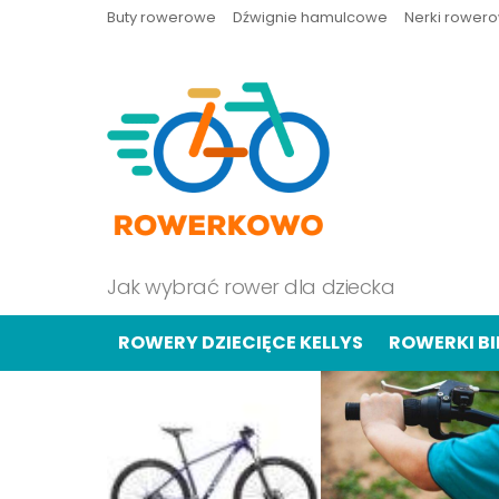
Buty rowerowe
Dźwignie hamulcowe
Nerki rower
Jak wybrać rower dla dziecka
ROWERY DZIECIĘCE KELLYS
ROWERKI B
OSTATNIE
TREŚCI