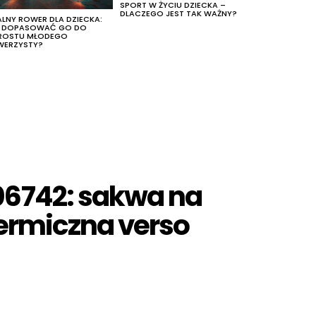
SPORT W ŻYCIU DZIECKA –
DLACZEGO JEST TAK WAŻNY?
ALNY ROWER DLA DZIECKA:
K DOPASOWAĆ GO DO
ROSTU MŁODEGO
WERZYSTY?
6742: sakwa na
ermiczna verso