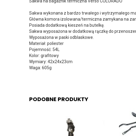
Sakwa na bagażnik termiczna Verso COLORADO
Sakwa wykonana z bardzo trwałego i wytrzymałego mat
Główna komora izolowana/termiczna zamykana na za
Posiada dodatkową kieszeń na butelkę.
Sakwa wyposażona w dodatkową rączkę do przenoszen
Wyposażona w paski odblaskowe.
Materiał: poliester
Pojemność: 54L
Kolor: grafitowy
Wymiary: 42x24x23cm
Waga: 605g
PODOBNE PRODUKTY