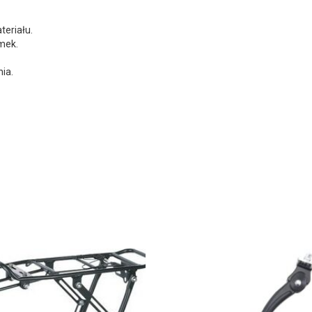
eriału.
mek.
ia.