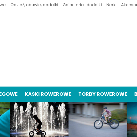
owe
Odzież, obuwie, dodatki
Galanteria i dodatki
Nerki
Akceso
IEGOWE
KASKI ROWEROWE
TORBY ROWEROWE