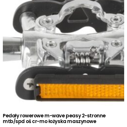
Pedały rowerowe m-wave peasy 2-stronne
mtb/spd oś cr-mo łożyska maszynowe