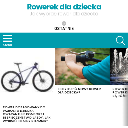
Rowerek dla dziecka
Jak wybrać rower dla dziecka
OSTATNIE
S
Menu
OSTATNIE
TREŚCI
KIEDY KUPIĆ NOWY ROWER
ROWER DL
DLA DZIECKA?
ROWER DL
SĄ RÓŻNI
ROWER DOPASOWANY DO
WZROSTU DZIECKA
GWARANTUJE KOMFORT I
BEZPIECZEŃSTWO JAZDY. JAK
WYBRAĆ IDEALNY ROZMIAR?