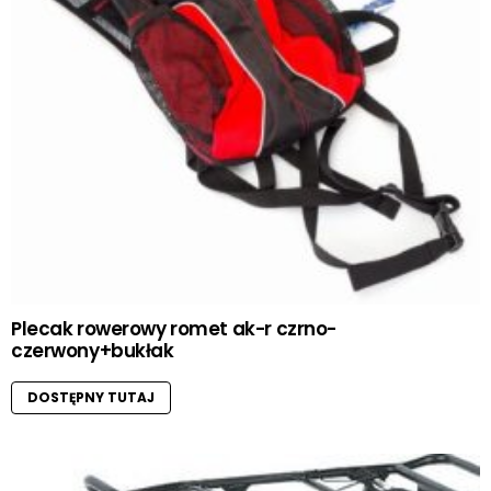
Plecak rowerowy romet ak-r czrno-
czerwony+bukłak
DOSTĘPNY TUTAJ