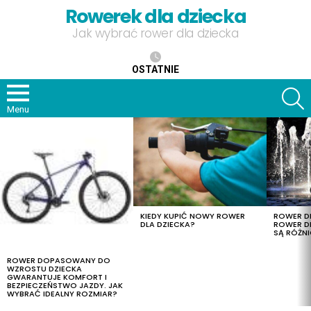
Rowerek dla dziecka
Jak wybrać rower dla dziecka
OSTATNIE
S
Menu
OSTATNIE
TREŚCI
KIEDY KUPIĆ NOWY ROWER
ROWER DL
DLA DZIECKA?
ROWER DL
SĄ RÓŻNI
ROWER DOPASOWANY DO
WZROSTU DZIECKA
GWARANTUJE KOMFORT I
BEZPIECZEŃSTWO JAZDY. JAK
WYBRAĆ IDEALNY ROZMIAR?