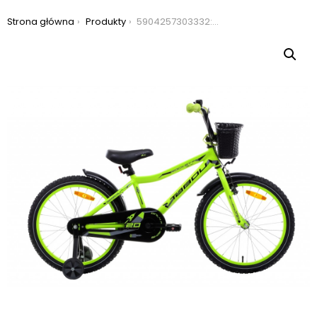
Jesteś tutaj:
Strona główna
Produkty
5904257303332: rower dziecięcy tabou rocket alu 20 2022, kolor czarny-zielony