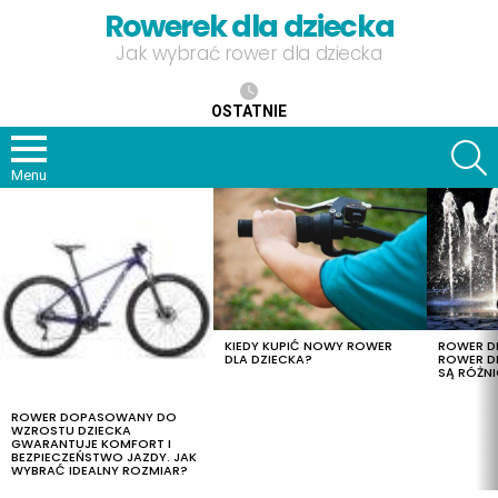
Rowerek dla dziecka
Jak wybrać rower dla dziecka
OSTATNIE
S
Menu
OSTATNIE
TREŚCI
KIEDY KUPIĆ NOWY ROWER
ROWER DL
DLA DZIECKA?
ROWER DL
SĄ RÓŻNI
ROWER DOPASOWANY DO
WZROSTU DZIECKA
GWARANTUJE KOMFORT I
BEZPIECZEŃSTWO JAZDY. JAK
WYBRAĆ IDEALNY ROZMIAR?