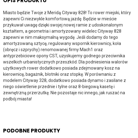
OPIS PRODUKTU
Miasto będzie Twoje z Meridą Cityway 828! To rower miejski, który
zapewni Ci niezwykle komfortową jazdę. Będzie w mieście
przykuwał uwagę dzięki swojej nowej ramie z udoskonalonym
kształtem, a geometria i amortyzowany widelec Cityway 828
zapewni w nim maksymalną wygodę. Jeśli dodamy do tego
amortyzowaną sztycę, regulowany wspornik kierownicy, koła
(obręcz i szprychy) renomowanej firmy Mach1 oraz
antyprzebiciowe opony CST, uzyskujemy godnego przeciwnika
wszelkich urbanistycznych przeszkód. Dla podniesienia walorów
użytkowych rower dodatkowo posiada zdejmowany kosz na
kierownicę, bagażnik, błotniki oraz stopkę. W porównaniu z
modelem Cityway 328, dodatkowo posiada dynamo i zasilane z
niego oświetlenie przednie i tylne oraz 8-biegową kasetę i
zewnętrzną przerzutkę. Nie pozostaje nic innego, jak ruszać na
podbój miasta!
PODOBNE PRODUKTY