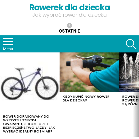
Rowerek dla dziecka
Jak wybrać rower dla dziecka
OSTATNIE
S
Menu
OSTATNIE
TREŚCI
KIEDY KUPIĆ NOWY ROWER
ROWER DL
DLA DZIECKA?
ROWER DL
SĄ RÓŻNI
ROWER DOPASOWANY DO
WZROSTU DZIECKA
GWARANTUJE KOMFORT I
BEZPIECZEŃSTWO JAZDY. JAK
WYBRAĆ IDEALNY ROZMIAR?