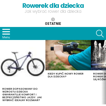
Rowerek dla dziecka
Jak wybrać rower dla dziecka
OSTATNIE
S
Menu
OSTATNIE
TREŚCI
KIEDY KUPIĆ NOWY ROWER
ROWER DL
DLA DZIECKA?
ROWER DL
SĄ RÓŻNI
ROWER DOPASOWANY DO
WZROSTU DZIECKA
GWARANTUJE KOMFORT I
BEZPIECZEŃSTWO JAZDY. JAK
WYBRAĆ IDEALNY ROZMIAR?