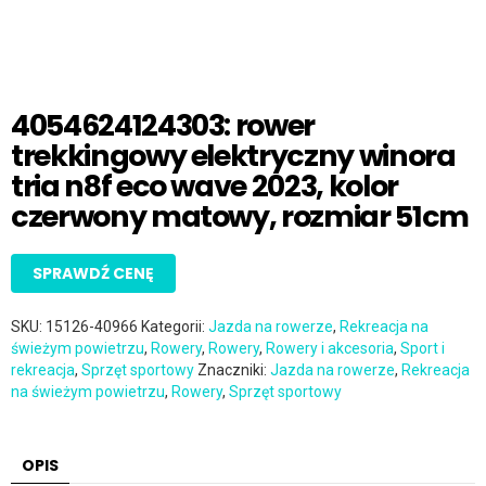
4054624124303: rower
trekkingowy elektryczny winora
tria n8f eco wave 2023, kolor
czerwony matowy, rozmiar 51cm
SPRAWDŹ CENĘ
SKU:
15126-40966
Kategorii:
Jazda na rowerze
,
Rekreacja na
świeżym powietrzu
,
Rowery
,
Rowery
,
Rowery i akcesoria
,
Sport i
rekreacja
,
Sprzęt sportowy
Znaczniki:
Jazda na rowerze
,
Rekreacja
na świeżym powietrzu
,
Rowery
,
Sprzęt sportowy
OPIS