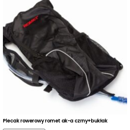
Plecak rowerowy romet ak-a czrny+bukłak