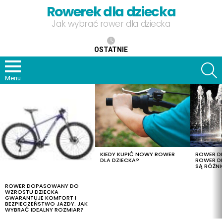
Rowerek dla dziecka
Jak wybrać rower dla dziecka
OSTATNIE
S
Menu
OSTATNIE
TREŚCI
KIEDY KUPIĆ NOWY ROWER
ROWER DL
DLA DZIECKA?
ROWER DL
SĄ RÓŻNI
ROWER DOPASOWANY DO
WZROSTU DZIECKA
GWARANTUJE KOMFORT I
BEZPIECZEŃSTWO JAZDY. JAK
WYBRAĆ IDEALNY ROZMIAR?