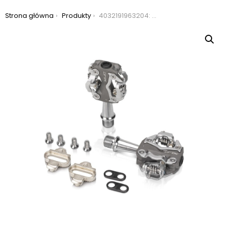
Jesteś tutaj:
Strona główna
Produkty
4032191963204: pedały xlc pd-s15