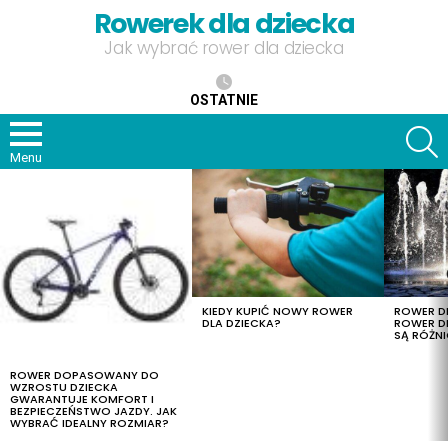
Rowerek dla dziecka
Jak wybrać rower dla dziecka
OSTATNIE
S
Menu
OSTATNIE
TREŚCI
KIEDY KUPIĆ NOWY ROWER
ROWER DL
DLA DZIECKA?
ROWER DL
SĄ RÓŻNI
ROWER DOPASOWANY DO
WZROSTU DZIECKA
GWARANTUJE KOMFORT I
BEZPIECZEŃSTWO JAZDY. JAK
WYBRAĆ IDEALNY ROZMIAR?