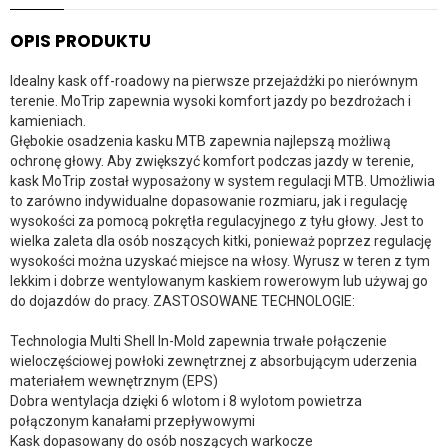
OPIS PRODUKTU
Idealny kask off-roadowy na pierwsze przejażdżki po nierównym
terenie. MoTrip zapewnia wysoki komfort jazdy po bezdrożach i
kamieniach.
Głębokie osadzenia kasku MTB zapewnia najlepszą możliwą
ochronę głowy. Aby zwiększyć komfort podczas jazdy w terenie,
kask MoTrip został wyposażony w system regulacji MTB. Umożliwia
to zarówno indywidualne dopasowanie rozmiaru, jak i regulację
wysokości za pomocą pokrętła regulacyjnego z tyłu głowy. Jest to
wielka zaleta dla osób noszących kitki, ponieważ poprzez regulację
wysokości można uzyskać miejsce na włosy. Wyrusz w teren z tym
lekkim i dobrze wentylowanym kaskiem rowerowym lub używaj go
do dojazdów do pracy. ZASTOSOWANE TECHNOLOGIE:
Technologia Multi Shell In-Mold zapewnia trwałe połączenie
wieloczęściowej powłoki zewnętrznej z absorbującym uderzenia
materiałem wewnętrznym (EPS)
Dobra wentylacja dzięki 6 wlotom i 8 wylotom powietrza
połączonym kanałami przepływowymi
Kask dopasowany do osób noszących warkocze