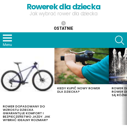
Rowerek dla dziecka
Jak wybrać rower dla dziecka
OSTATNIE
S
Menu
OSTATNIE
TREŚCI
KIEDY KUPIĆ NOWY ROWER
ROWER DL
DLA DZIECKA?
ROWER DL
SĄ RÓŻNI
ROWER DOPASOWANY DO
WZROSTU DZIECKA
GWARANTUJE KOMFORT I
BEZPIECZEŃSTWO JAZDY. JAK
WYBRAĆ IDEALNY ROZMIAR?