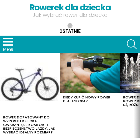
Rowerek dla dziecka
Jak wybrać rower dla dziecka
OSTATNIE
S
Menu
OSTATNIE
TREŚCI
KIEDY KUPIĆ NOWY ROWER
ROWER DL
DLA DZIECKA?
ROWER DL
SĄ RÓŻNI
ROWER DOPASOWANY DO
WZROSTU DZIECKA
GWARANTUJE KOMFORT I
BEZPIECZEŃSTWO JAZDY. JAK
WYBRAĆ IDEALNY ROZMIAR?