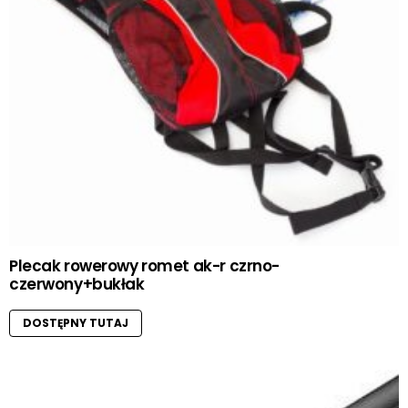
Plecak rowerowy romet ak-r czrno-
czerwony+bukłak
DOSTĘPNY TUTAJ