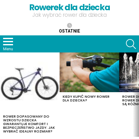
Rowerek dla dziecka
Jak wybrać rower dla dziecka
OSTATNIE
S
Menu
OSTATNIE
TREŚCI
KIEDY KUPIĆ NOWY ROWER
ROWER DL
DLA DZIECKA?
ROWER DL
SĄ RÓŻNI
ROWER DOPASOWANY DO
WZROSTU DZIECKA
GWARANTUJE KOMFORT I
BEZPIECZEŃSTWO JAZDY. JAK
WYBRAĆ IDEALNY ROZMIAR?